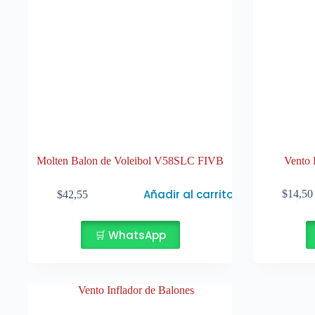
Molten Balon de Voleibol V58SLC FIVB
Vento 
Este
Añadir al carrito
$
14,50
$
42,55
producto
tiene
múltiples
🛒 WhatsApp
variantes.
Las
opciones
se
pueden
elegir
en