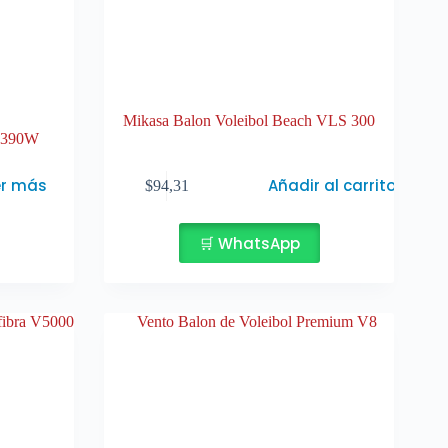
Mikasa Balon Voleibol Beach VLS 300
 V390W
er más
Añadir al carrito
$
94,31
🛒 WhatsApp