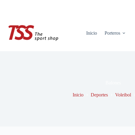
Saltar
al
contenido
Inicio
Porteros
Balones
Inicio
Deportes
Voleibol