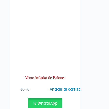
la
página
de
producto
Vento Inflador de Balones
Añadir al carrito
$
5,70
🛒 WhatsApp