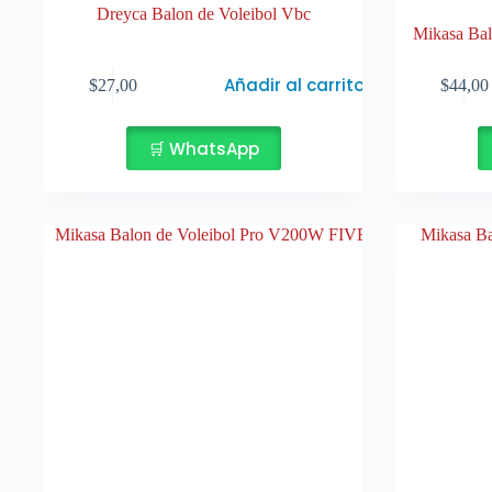
Dreyca Balon de Voleibol Vbc
Mikasa Ba
Añadir al carrito
$
27,00
$
44,00
🛒 WhatsApp