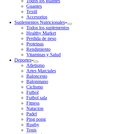
Todos los guantes
Guantes
Textil
Accesorios
Suplementos Nutricionales
Todos los suplementos
Healthy Market
Perdida de peso
Proteinas
Rendimiento
Vitaminas y Salud
Deportes
Atletismo
Artes Marciales
Baloncesto
Balonmano
Ciclismo
Futbol
Futbol sala
Fitness
Natacion
Padel
Ping pong
Rugby
Tenis