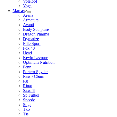
Voleibol
Yoga
Marcas
Arena
Armatura
Avanti
Body Sculpture
Dragon Pharma
Dymatize
Elite Sport
Fox 40
Head
Kevin Levrone
Optimum Nutrition
Penn
Portero Spyder
Raw / Cbum
Rg
Rinat
Saxofit
Sp Futbol
Speedo
Stiga
Tko
Tss