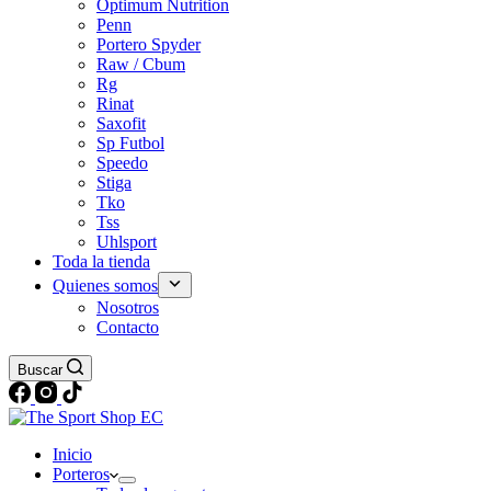
Optimum Nutrition
Penn
Portero Spyder
Raw / Cbum
Rg
Rinat
Saxofit
Sp Futbol
Speedo
Stiga
Tko
Tss
Uhlsport
Toda la tienda
Quienes somos
Nosotros
Contacto
Buscar
Inicio
Porteros