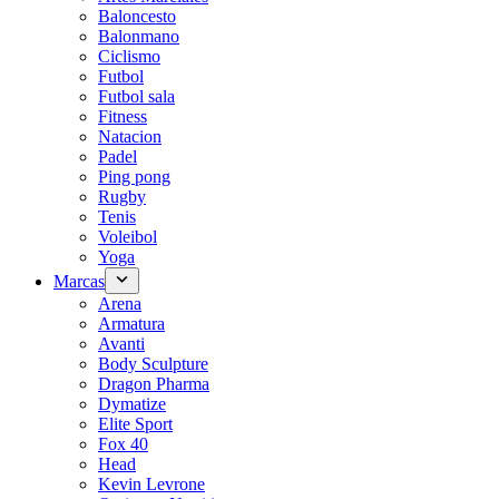
Baloncesto
Balonmano
Ciclismo
Futbol
Futbol sala
Fitness
Natacion
Padel
Ping pong
Rugby
Tenis
Voleibol
Yoga
Marcas
Arena
Armatura
Avanti
Body Sculpture
Dragon Pharma
Dymatize
Elite Sport
Fox 40
Head
Kevin Levrone