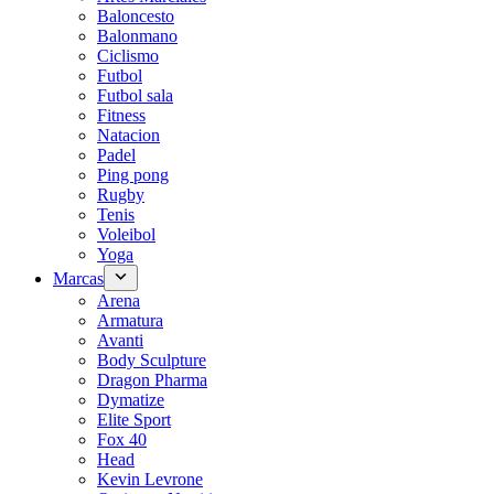
Baloncesto
Balonmano
Ciclismo
Futbol
Futbol sala
Fitness
Natacion
Padel
Ping pong
Rugby
Tenis
Voleibol
Yoga
Marcas
Arena
Armatura
Avanti
Body Sculpture
Dragon Pharma
Dymatize
Elite Sport
Fox 40
Head
Kevin Levrone