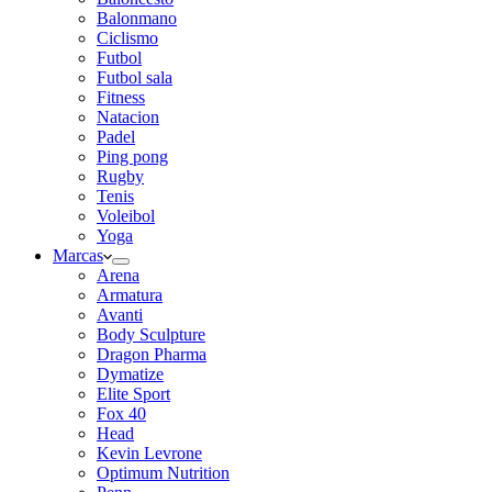
Balonmano
Ciclismo
Futbol
Futbol sala
Fitness
Natacion
Padel
Ping pong
Rugby
Tenis
Voleibol
Yoga
Marcas
Arena
Armatura
Avanti
Body Sculpture
Dragon Pharma
Dymatize
Elite Sport
Fox 40
Head
Kevin Levrone
Optimum Nutrition