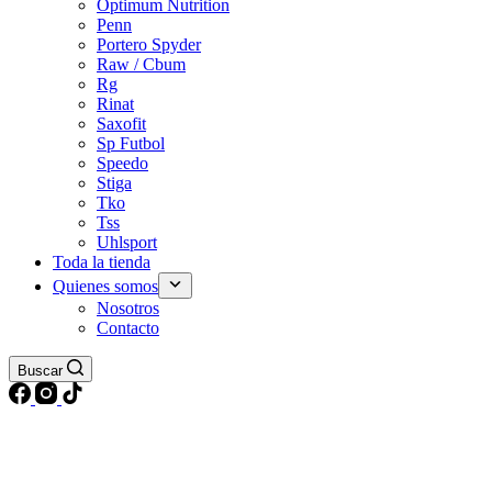
Optimum Nutrition
Penn
Portero Spyder
Raw / Cbum
Rg
Rinat
Saxofit
Sp Futbol
Speedo
Stiga
Tko
Tss
Uhlsport
Toda la tienda
Quienes somos
Nosotros
Contacto
Buscar