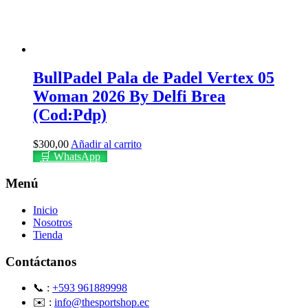
BullPadel Pala de Padel Vertex 05
Woman 2026 By Delfi Brea
(Cod:Pdp)
$
300,00
Añadir al carrito
🛒 WhatsApp
Menú
Inicio
Nosotros
Tienda
Contáctanos
📞 :
+593 961889998
✉️ :
info@thesportshop.ec