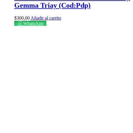
Gemma Triay (Cod:Pdp)
$
300,00
Añadir al carrito
🛒 WhatsApp