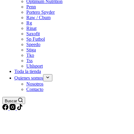
Optimum Nutrition
Penn
Portero Spyder
Raw / Cbum
Rg
Rinat
Saxofit
Sp Futbol
Speedo
Stiga
Tko
Tss
Uhlsport
Toda la tienda
Quienes somos
Nosotros
Contacto
Buscar