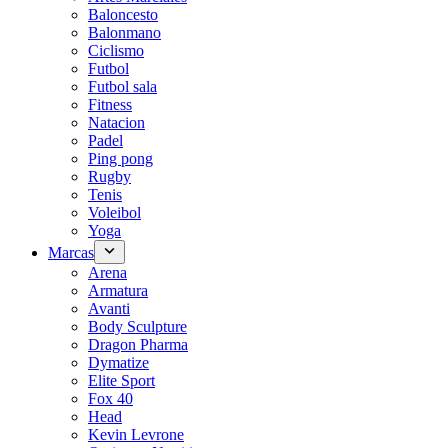
Baloncesto
Balonmano
Ciclismo
Futbol
Futbol sala
Fitness
Natacion
Padel
Ping pong
Rugby
Tenis
Voleibol
Yoga
Marcas
Arena
Armatura
Avanti
Body Sculpture
Dragon Pharma
Dymatize
Elite Sport
Fox 40
Head
Kevin Levrone