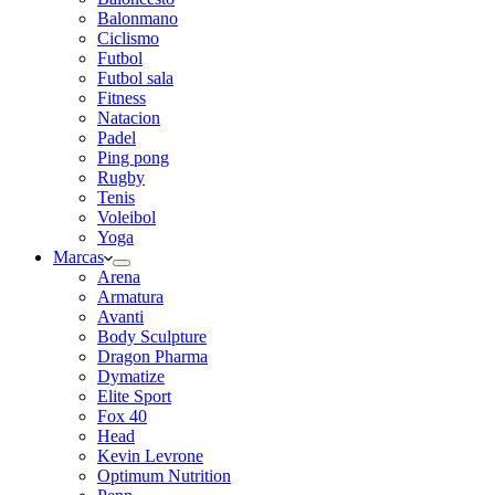
Balonmano
Ciclismo
Futbol
Futbol sala
Fitness
Natacion
Padel
Ping pong
Rugby
Tenis
Voleibol
Yoga
Marcas
Arena
Armatura
Avanti
Body Sculpture
Dragon Pharma
Dymatize
Elite Sport
Fox 40
Head
Kevin Levrone
Optimum Nutrition