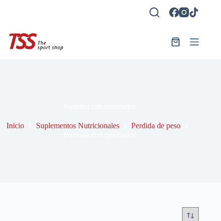
Saltar
al
contenido
Carro
de
compra
Proteina con quemador
Inicio
Suplementos Nutricionales
Perdida de peso
Proteina con quemador