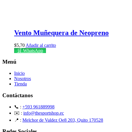
Vento Muñequera de Neopreno
$
5,70
Añadir al carrito
🛒 WhatsApp
Menú
Inicio
Nosotros
Tienda
Contáctanos
📞 :
+593 961889998
✉️ :
info@thesportshop.ec
📍 :
Melchor de Valdez Oe8 203, Quito 170528
Redes Sociales