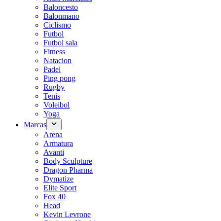
Baloncesto
Balonmano
Ciclismo
Futbol
Futbol sala
Fitness
Natacion
Padel
Ping pong
Rugby
Tenis
Voleibol
Yoga
Marcas
Arena
Armatura
Avanti
Body Sculpture
Dragon Pharma
Dymatize
Elite Sport
Fox 40
Head
Kevin Levrone