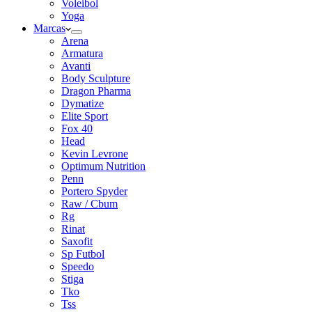
Voleibol
Yoga
Marcas
Arena
Armatura
Avanti
Body Sculpture
Dragon Pharma
Dymatize
Elite Sport
Fox 40
Head
Kevin Levrone
Optimum Nutrition
Penn
Portero Spyder
Raw / Cbum
Rg
Rinat
Saxofit
Sp Futbol
Speedo
Stiga
Tko
Tss