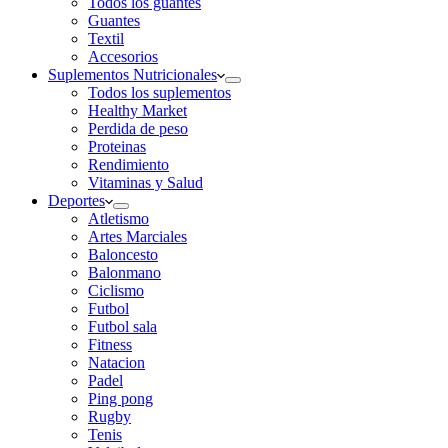
Todos los guantes
Guantes
Textil
Accesorios
Suplementos Nutricionales
Todos los suplementos
Healthy Market
Perdida de peso
Proteinas
Rendimiento
Vitaminas y Salud
Deportes
Atletismo
Artes Marciales
Baloncesto
Balonmano
Ciclismo
Futbol
Futbol sala
Fitness
Natacion
Padel
Ping pong
Rugby
Tenis