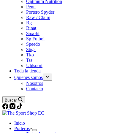
Optimum Nutrition
Penn
Portero Spyder
Raw / Cbum
Rg
Rinat
Saxofit
Sp Futbol
Speedo
Stiga
Tko
Tss
Uhlsport
Toda la tienda
Quienes somos
Nosotros
Contacto
Buscar
Inicio
Porteros