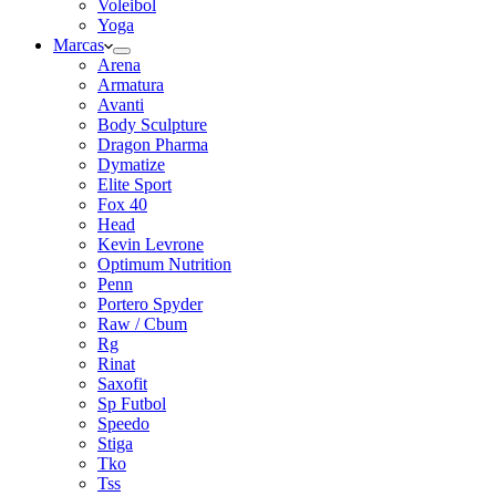
Voleibol
Yoga
Marcas
Arena
Armatura
Avanti
Body Sculpture
Dragon Pharma
Dymatize
Elite Sport
Fox 40
Head
Kevin Levrone
Optimum Nutrition
Penn
Portero Spyder
Raw / Cbum
Rg
Rinat
Saxofit
Sp Futbol
Speedo
Stiga
Tko
Tss