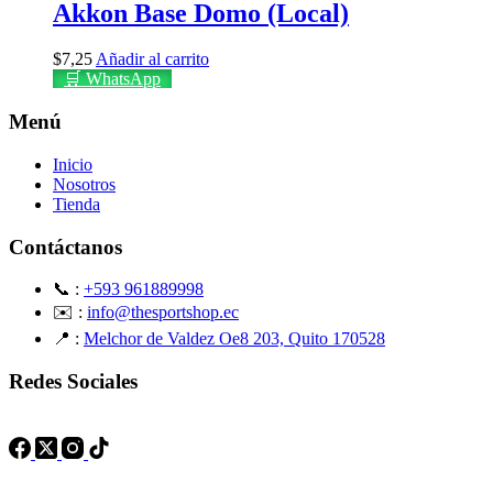
Akkon Base Domo (Local)
$
7,25
Añadir al carrito
🛒 WhatsApp
Menú
Inicio
Nosotros
Tienda
Contáctanos
📞 :
+593 961889998
✉️ :
info@thesportshop.ec
📍 :
Melchor de Valdez Oe8 203, Quito 170528
Redes Sociales