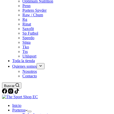
Optimum Nutrition
Penn
Portero Spyder
Raw / Cbum
Rg
Rinat
Saxofit
Sp Futbol
Speedo
Stiga
Tko
Tss
Uhlsport
Toda la tienda
Quienes somos
Nosotros
Contacto
Buscar
Inicio
Porteros