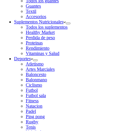
Todos los guantes
Guantes
Textil
Accesorios
Suplementos Nutricionales
Todos los suplementos
Healthy Market
Perdida de peso
Proteinas
Rendimiento
Vitaminas y Salud
Deportes
Atletismo
Artes Marciales
Baloncesto
Balonmano
Ciclismo
Futbol
Futbol sala
Fitness
Natacion
Padel
Ping pong
Rugby
Tenis