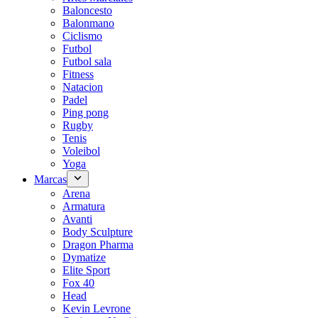
Baloncesto
Balonmano
Ciclismo
Futbol
Futbol sala
Fitness
Natacion
Padel
Ping pong
Rugby
Tenis
Voleibol
Yoga
Marcas
Arena
Armatura
Avanti
Body Sculpture
Dragon Pharma
Dymatize
Elite Sport
Fox 40
Head
Kevin Levrone