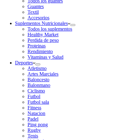
Todos los guantes
Guantes
Textil
Accesorios
Suplementos Nutricionales
Todos los suplementos
Healthy Market
Perdida de peso
Proteinas
Rendimiento
Vitaminas y Salud
Deportes
Atletismo
Artes Marciales
Baloncesto
Balonmano
Ciclismo
Futbol
Futbol sala
Fitness
Natacion
Padel
Ping pong
Rugby
Tenis