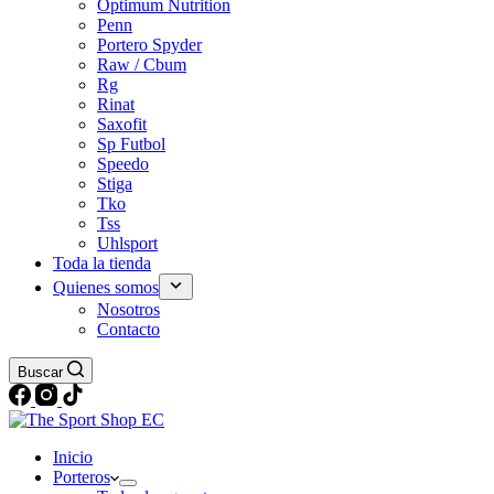
Optimum Nutrition
Penn
Portero Spyder
Raw / Cbum
Rg
Rinat
Saxofit
Sp Futbol
Speedo
Stiga
Tko
Tss
Uhlsport
Toda la tienda
Quienes somos
Nosotros
Contacto
Buscar
Inicio
Porteros