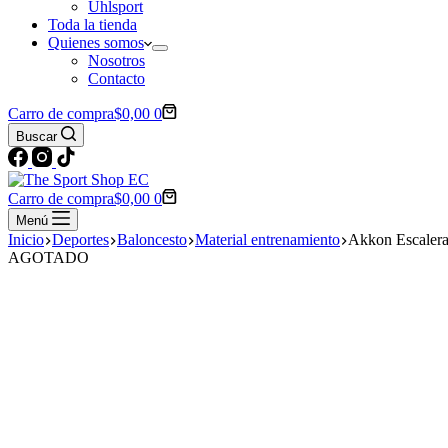
Uhlsport
Toda la tienda
Quienes somos
Nosotros
Contacto
Carro de compra
$
0,00
0
Buscar
Carro de compra
$
0,00
0
Menú
Inicio
Deportes
Baloncesto
Material entrenamiento
Akkon Escalera
AGOTADO