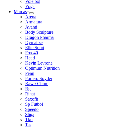
Voleibol
Yoga
Marcas
Arena
Armatura
Avanti
Body Sculpture
Dragon Pharma
Dymatize
Elite Sport
Fox 40
Head
Kevin Levrone
Optimum Nutrition
Penn
Portero Spyder
Raw / Cbum
Rg
Rinat
Saxofit
Sp Futbol
Speedo
Stiga
Tko
Tss