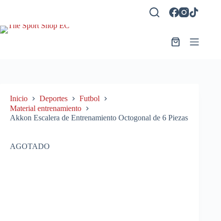
Saltar
al
contenido
Carro
de
compra
Inicio
Deportes
Futbol
Material entrenamiento
Akkon Escalera de Entrenamiento Octogonal de 6 Piezas
AGOTADO