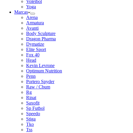
Voleibol
Yoga
Marcas
Arena
Armatura
Avanti
Body Sculpture
Dragon Pharma
Dymatize
Elite Sport
Fox 40
Head
Kevin Levrone
Optimum Nutrition
Penn
Portero Spyder
Raw / Cbum
Rg
Rinat
Saxofit
Sp Futbol
Speedo
Stiga
Tko
Tss