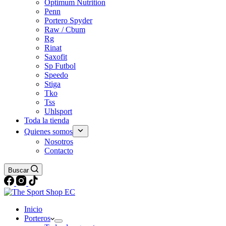
Optimum Nutrition
Penn
Portero Spyder
Raw / Cbum
Rg
Rinat
Saxofit
Sp Futbol
Speedo
Stiga
Tko
Tss
Uhlsport
Toda la tienda
Quienes somos
Nosotros
Contacto
Buscar
Inicio
Porteros