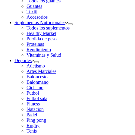
Todos los guantes
Guantes
Textil
Accesorios
Suplementos Nutricionales
Todos los suplementos
Healthy Market
Perdida de peso
Proteinas
Rendimiento
Vitaminas y Salud
Deportes
Atletismo
Artes Marciales
Baloncesto
Balonmano
Ciclismo
Futbol
Futbol sala
Fitness
Natacion
Padel
Ping pong
Rugby
Tenis