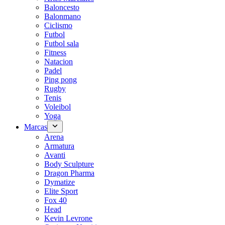
Baloncesto
Balonmano
Ciclismo
Futbol
Futbol sala
Fitness
Natacion
Padel
Ping pong
Rugby
Tenis
Voleibol
Yoga
Marcas
Arena
Armatura
Avanti
Body Sculpture
Dragon Pharma
Dymatize
Elite Sport
Fox 40
Head
Kevin Levrone