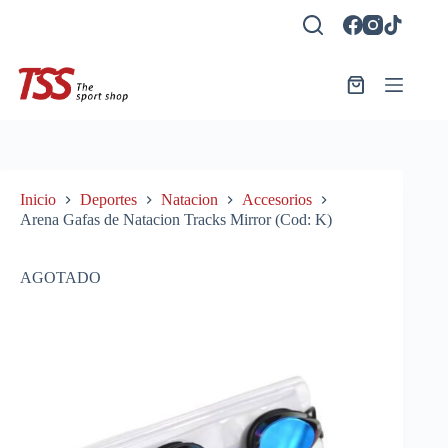
Saltar
al
contenido
Carro
de
compra
Inicio
Deportes
Natacion
Accesorios
Arena Gafas de Natacion Tracks Mirror (Cod: K)
AGOTADO