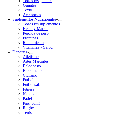
Todos los guantes
Guantes
Textil
Accesorios
Suplementos Nutricionales
Todos los suplementos
Healthy Market
Perdida de peso
Proteinas
Rendimiento
Vitaminas y Salud
Deportes
Atletismo
Artes Marciales
Baloncesto
Balonmano
Ciclismo
Futbol
Futbol sala
Fitness
Natacion
Padel
Ping pong
Rugby
Tenis