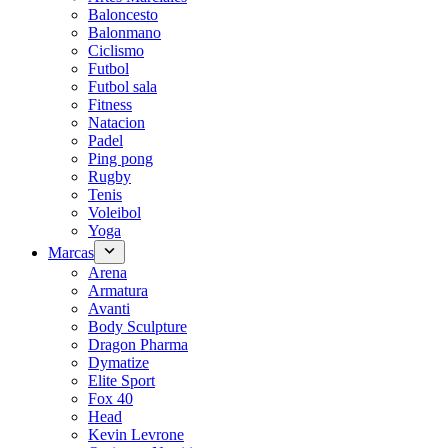
Baloncesto
Balonmano
Ciclismo
Futbol
Futbol sala
Fitness
Natacion
Padel
Ping pong
Rugby
Tenis
Voleibol
Yoga
Marcas
Arena
Armatura
Avanti
Body Sculpture
Dragon Pharma
Dymatize
Elite Sport
Fox 40
Head
Kevin Levrone