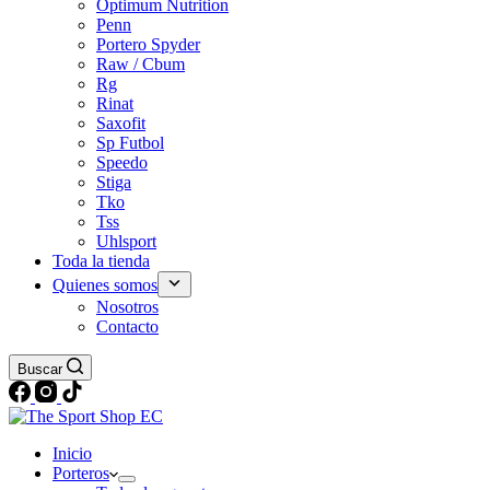
Optimum Nutrition
Penn
Portero Spyder
Raw / Cbum
Rg
Rinat
Saxofit
Sp Futbol
Speedo
Stiga
Tko
Tss
Uhlsport
Toda la tienda
Quienes somos
Nosotros
Contacto
Buscar
Inicio
Porteros