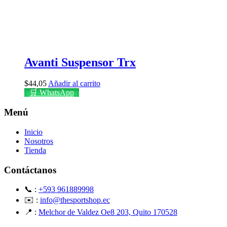
Avanti Suspensor Trx
$
44,05
Añadir al carrito
🛒 WhatsApp
Menú
Inicio
Nosotros
Tienda
Contáctanos
📞 :
+593 961889998
✉️ :
info@thesportshop.ec
📍 :
Melchor de Valdez Oe8 203, Quito 170528