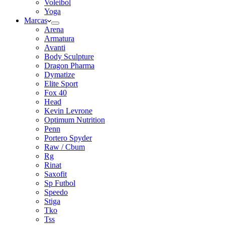
Voleibol
Yoga
Marcas
Arena
Armatura
Avanti
Body Sculpture
Dragon Pharma
Dymatize
Elite Sport
Fox 40
Head
Kevin Levrone
Optimum Nutrition
Penn
Portero Spyder
Raw / Cbum
Rg
Rinat
Saxofit
Sp Futbol
Speedo
Stiga
Tko
Tss