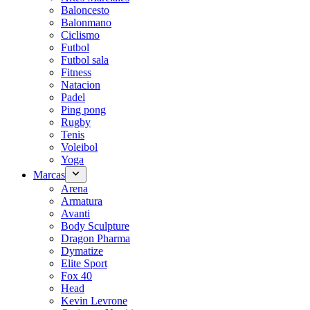
Baloncesto
Balonmano
Ciclismo
Futbol
Futbol sala
Fitness
Natacion
Padel
Ping pong
Rugby
Tenis
Voleibol
Yoga
Marcas
Arena
Armatura
Avanti
Body Sculpture
Dragon Pharma
Dymatize
Elite Sport
Fox 40
Head
Kevin Levrone