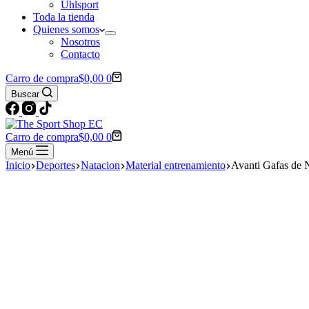
Uhlsport
Toda la tienda
Quienes somos
Nosotros
Contacto
Carro de compra
$
0,00
0
Buscar
Carro de compra
$
0,00
0
Menú
Inicio
Deportes
Natacion
Material entrenamiento
Avanti Gafas de 