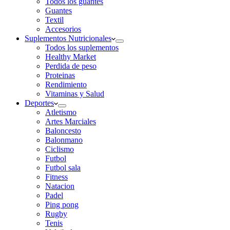
Todos los guantes
Guantes
Textil
Accesorios
Suplementos Nutricionales
Todos los suplementos
Healthy Market
Perdida de peso
Proteinas
Rendimiento
Vitaminas y Salud
Deportes
Atletismo
Artes Marciales
Baloncesto
Balonmano
Ciclismo
Futbol
Futbol sala
Fitness
Natacion
Padel
Ping pong
Rugby
Tenis