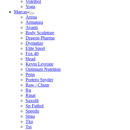
Voleibol
Yoga
Marcas
Arena
Armatura
Avanti
Body Sculpture
Dragon Pharma
Dymatize
Elite Sport
Fox 40
Head
Kevin Levrone
Optimum Nutrition
Penn
Portero Spyder
Raw / Cbum
Rg
Rinat
Saxofit
Sp Futbol
Speedo
Stiga
Tko
Tss