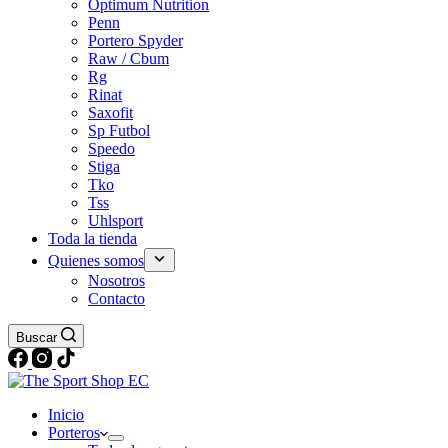
Optimum Nutrition
Penn
Portero Spyder
Raw / Cbum
Rg
Rinat
Saxofit
Sp Futbol
Speedo
Stiga
Tko
Tss
Uhlsport
Toda la tienda
Quienes somos
Nosotros
Contacto
Buscar
Inicio
Porteros