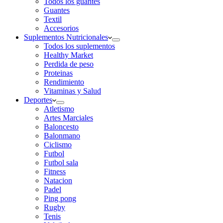
Todos los guantes
Guantes
Textil
Accesorios
Suplementos Nutricionales
Todos los suplementos
Healthy Market
Perdida de peso
Proteinas
Rendimiento
Vitaminas y Salud
Deportes
Atletismo
Artes Marciales
Baloncesto
Balonmano
Ciclismo
Futbol
Futbol sala
Fitness
Natacion
Padel
Ping pong
Rugby
Tenis