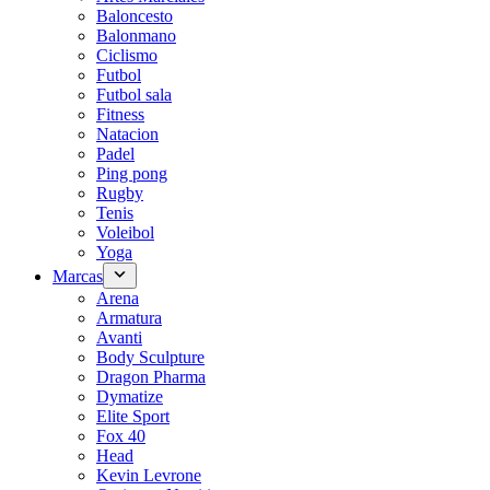
Baloncesto
Balonmano
Ciclismo
Futbol
Futbol sala
Fitness
Natacion
Padel
Ping pong
Rugby
Tenis
Voleibol
Yoga
Marcas
Arena
Armatura
Avanti
Body Sculpture
Dragon Pharma
Dymatize
Elite Sport
Fox 40
Head
Kevin Levrone