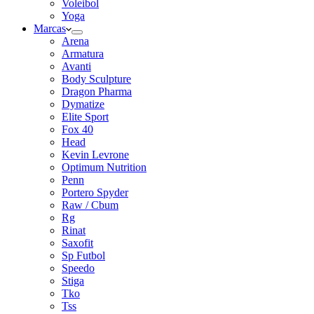
Voleibol
Yoga
Marcas
Arena
Armatura
Avanti
Body Sculpture
Dragon Pharma
Dymatize
Elite Sport
Fox 40
Head
Kevin Levrone
Optimum Nutrition
Penn
Portero Spyder
Raw / Cbum
Rg
Rinat
Saxofit
Sp Futbol
Speedo
Stiga
Tko
Tss