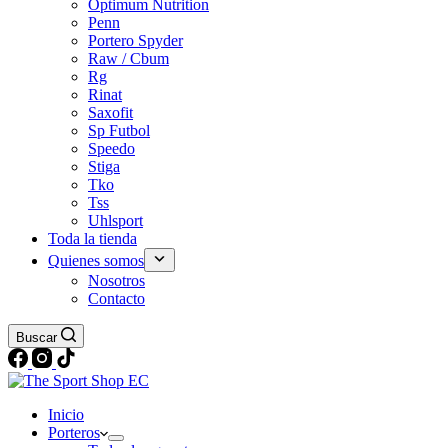
Optimum Nutrition
Penn
Portero Spyder
Raw / Cbum
Rg
Rinat
Saxofit
Sp Futbol
Speedo
Stiga
Tko
Tss
Uhlsport
Toda la tienda
Quienes somos
Nosotros
Contacto
Buscar
Inicio
Porteros