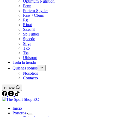
Optimum Nutrition
Penn
Portero Spyder
Raw / Cbum
Rg
Rinat
Saxofit
Sp Futbol
Speedo
Stiga
Tko
Tss
Uhlsport
Toda la tienda
Quienes somos
Nosotros
Contacto
Buscar
Inicio
Porteros