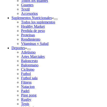
Todos los guantes
Guantes
Textil
Accesorios
Suplementos Nutricionales
Todos los suplementos
Healthy Market
Perdida de peso
Proteinas
Rendimiento
Vitaminas y Salud
Deportes
Atletismo
Artes Marciales
Baloncesto
Balonmano
Ciclismo
Futbol
Futbol sala
Fitness
Natacion
Padel
Ping pong
Rugby
Tenis