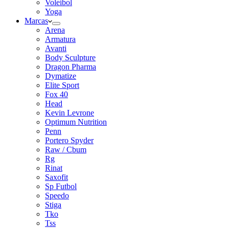
Voleibol
Yoga
Marcas
Arena
Armatura
Avanti
Body Sculpture
Dragon Pharma
Dymatize
Elite Sport
Fox 40
Head
Kevin Levrone
Optimum Nutrition
Penn
Portero Spyder
Raw / Cbum
Rg
Rinat
Saxofit
Sp Futbol
Speedo
Stiga
Tko
Tss