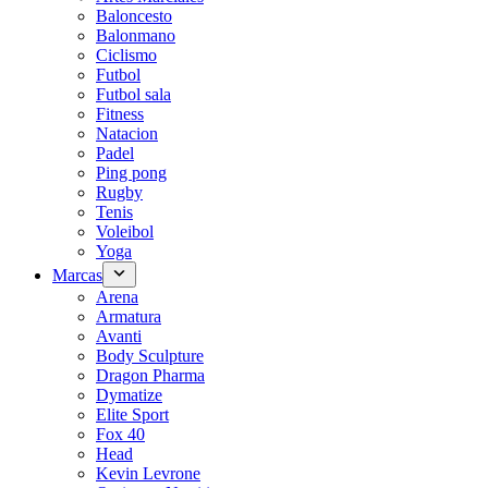
Baloncesto
Balonmano
Ciclismo
Futbol
Futbol sala
Fitness
Natacion
Padel
Ping pong
Rugby
Tenis
Voleibol
Yoga
Marcas
Arena
Armatura
Avanti
Body Sculpture
Dragon Pharma
Dymatize
Elite Sport
Fox 40
Head
Kevin Levrone