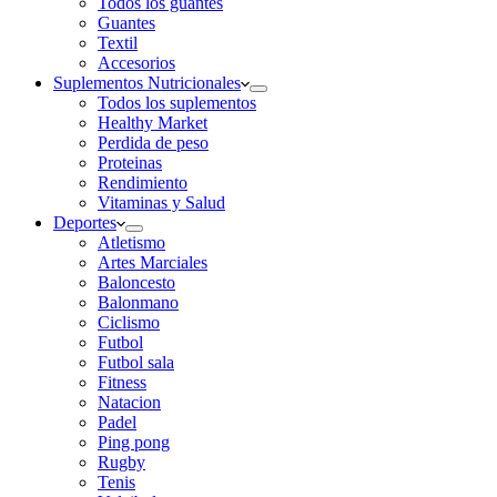
Todos los guantes
Guantes
Textil
Accesorios
Suplementos Nutricionales
Todos los suplementos
Healthy Market
Perdida de peso
Proteinas
Rendimiento
Vitaminas y Salud
Deportes
Atletismo
Artes Marciales
Baloncesto
Balonmano
Ciclismo
Futbol
Futbol sala
Fitness
Natacion
Padel
Ping pong
Rugby
Tenis