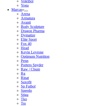
Voleibol
Yoga
Marcas
Arena
Armatura
Avanti
Body Sculpture
Dragon Pharma
Dymatize
Elite Sport
Fox 40
Head
Kevin Levrone
Optimum Nutrition
Penn
Portero Spyder
Raw / Cbum
Rg
Rinat
Saxofit
Sp Futbol
Speedo
Stiga
Tko
Tss