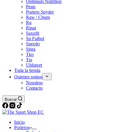
Optimum Nutrition
Penn
Portero Spyder
Raw / Cbum
Rg
Rinat
Saxofit
Sp Futbol
Speedo
Stiga
Tko
Tss
Uhlsport
Toda la tienda
Quienes somos
Nosotros
Contacto
Buscar
Inicio
Porteros