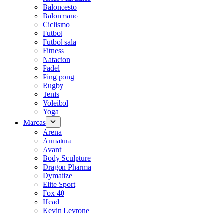
Baloncesto
Balonmano
Ciclismo
Futbol
Futbol sala
Fitness
Natacion
Padel
Ping pong
Rugby
Tenis
Voleibol
Yoga
Marcas
Arena
Armatura
Avanti
Body Sculpture
Dragon Pharma
Dymatize
Elite Sport
Fox 40
Head
Kevin Levrone