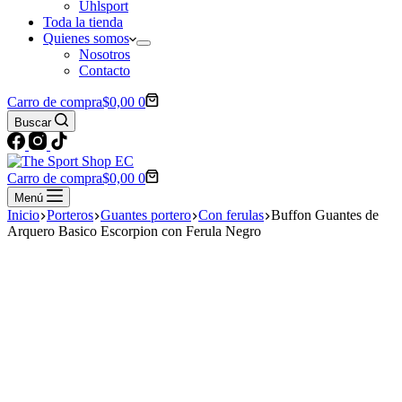
Uhlsport
Toda la tienda
Quienes somos
Nosotros
Contacto
Carro de compra
$
0,00
0
Buscar
Carro de compra
$
0,00
0
Menú
Inicio
Porteros
Guantes portero
Con ferulas
Buffon Guantes de
Arquero Basico Escorpion con Ferula Negro