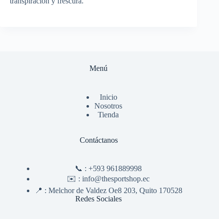
transpiración y frescura.
Menú
Inicio
Nosotros
Tienda
Contáctanos
📞 :
+593 961889998
✉️ :
info@thesportshop.ec
📍 :
Melchor de Valdez Oe8 203, Quito 170528
Redes Sociales