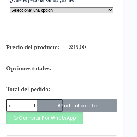
¿Quieres personalizar tus guantes?
$
95,00
Precio del producto:
Opciones totales:
Total del pedido:
Elite
Añadir al carrito
Guantes
de
Comprar Por WhatsApp
Arquero
Nobre
Black
Ferula