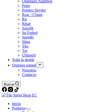
Optimum Nutrition
Penn
Portero Spyder
Raw / Cbum
Rg
Rinat
Saxofit
Sp Futbol
Speedo
Stiga
Tko
Tss
Uhlsport
Toda la tienda
Quienes somos
Nosotros
Contacto
Buscar
Inicio
Porteros