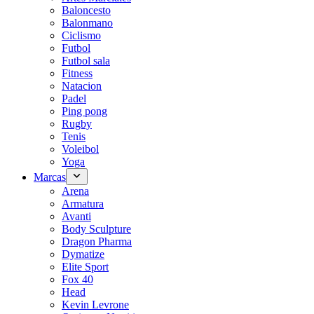
Baloncesto
Balonmano
Ciclismo
Futbol
Futbol sala
Fitness
Natacion
Padel
Ping pong
Rugby
Tenis
Voleibol
Yoga
Marcas
Arena
Armatura
Avanti
Body Sculpture
Dragon Pharma
Dymatize
Elite Sport
Fox 40
Head
Kevin Levrone