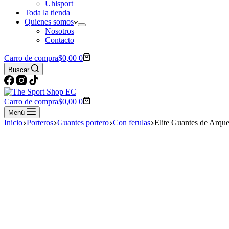
Uhlsport
Toda la tienda
Quienes somos
Nosotros
Contacto
Carro de compra
$
0,00
0
Buscar
Carro de compra
$
0,00
0
Menú
Inicio
Porteros
Guantes portero
Con ferulas
Elite Guantes de Arque