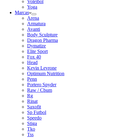
Voleibol
Yoga
Marcas
Arena
Armatura
Avanti
Body Sculpture
Dragon Pharma
Dymatize
Elite Sport
Fox 40
Head
Kevin Levrone
Optimum Nutrition
Penn
Portero Spyder
Raw / Cbum
Rg
Rinat
Saxofit
Sp Futbol
Speedo
Stiga
Tko
Tss