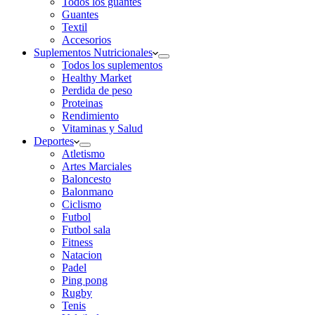
Todos los guantes
Guantes
Textil
Accesorios
Suplementos Nutricionales
Todos los suplementos
Healthy Market
Perdida de peso
Proteinas
Rendimiento
Vitaminas y Salud
Deportes
Atletismo
Artes Marciales
Baloncesto
Balonmano
Ciclismo
Futbol
Futbol sala
Fitness
Natacion
Padel
Ping pong
Rugby
Tenis