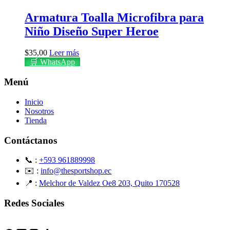
Armatura Toalla Microfibra para
Niño Diseño Super Heroe
$
35,00
Leer más
🛒 WhatsApp
Menú
Inicio
Nosotros
Tienda
Contáctanos
📞 :
+593 961889998
✉️ :
info@thesportshop.ec
📍 :
Melchor de Valdez Oe8 203, Quito 170528
Redes Sociales