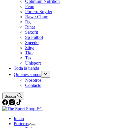
Optimum Nutrition
Penn
Portero Spyder
Raw / Cbum
Rg
Rinat
Saxofit
Sp Futbol
Speedo
Stiga
Tko
Tss
Uhlsport
Toda la tienda
Quienes somos
Nosotros
Contacto
Buscar
Inicio
Porteros