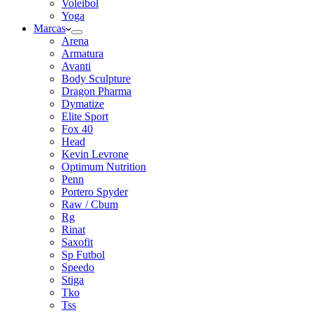
Voleibol
Yoga
Marcas
Arena
Armatura
Avanti
Body Sculpture
Dragon Pharma
Dymatize
Elite Sport
Fox 40
Head
Kevin Levrone
Optimum Nutrition
Penn
Portero Spyder
Raw / Cbum
Rg
Rinat
Saxofit
Sp Futbol
Speedo
Stiga
Tko
Tss