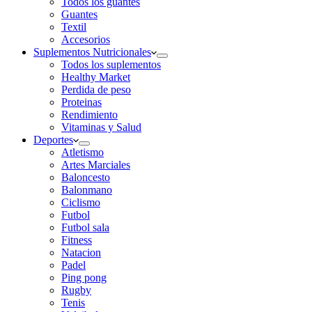
Todos los guantes
Guantes
Textil
Accesorios
Suplementos Nutricionales
Todos los suplementos
Healthy Market
Perdida de peso
Proteinas
Rendimiento
Vitaminas y Salud
Deportes
Atletismo
Artes Marciales
Baloncesto
Balonmano
Ciclismo
Futbol
Futbol sala
Fitness
Natacion
Padel
Ping pong
Rugby
Tenis