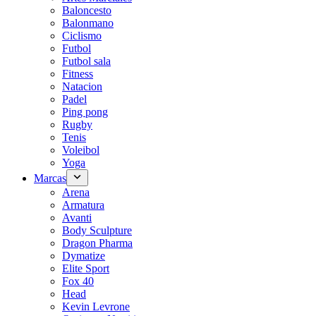
Baloncesto
Balonmano
Ciclismo
Futbol
Futbol sala
Fitness
Natacion
Padel
Ping pong
Rugby
Tenis
Voleibol
Yoga
Marcas
Arena
Armatura
Avanti
Body Sculpture
Dragon Pharma
Dymatize
Elite Sport
Fox 40
Head
Kevin Levrone