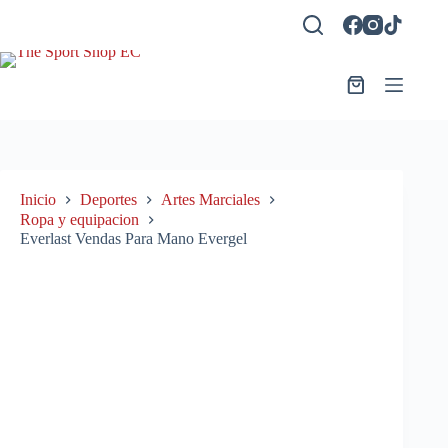
Saltar
al
contenido
Carro
de
compra
Inicio
Deportes
Artes Marciales
Ropa y equipacion
Everlast Vendas Para Mano Evergel