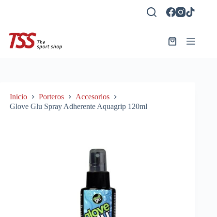
Saltar
al
contenido
Carro
de
compra
Inicio
Porteros
Accesorios
Glove Glu Spray Adherente Aquagrip 120ml