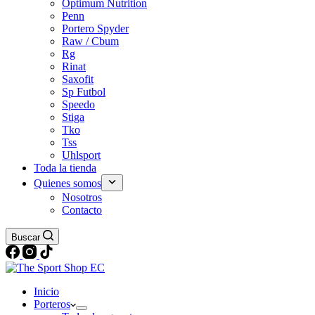
Optimum Nutrition
Penn
Portero Spyder
Raw / Cbum
Rg
Rinat
Saxofit
Sp Futbol
Speedo
Stiga
Tko
Tss
Uhlsport
Toda la tienda
Quienes somos
Nosotros
Contacto
Buscar
Inicio
Porteros