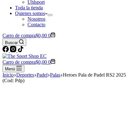
Uhlsport
Toda la tienda
Quienes somos
Nosotros
Contacto
Carro de compra
$
0,00
0
Buscar
Carro de compra
$
0,00
0
Menú
Inicio
Deportes
Padel
Palas
Heroes Pala de Padel RS2 2025
(Cod: Pdp)