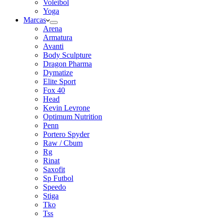
Voleibol
Yoga
Marcas
Arena
Armatura
Avanti
Body Sculpture
Dragon Pharma
Dymatize
Elite Sport
Fox 40
Head
Kevin Levrone
Optimum Nutrition
Penn
Portero Spyder
Raw / Cbum
Rg
Rinat
Saxofit
Sp Futbol
Speedo
Stiga
Tko
Tss