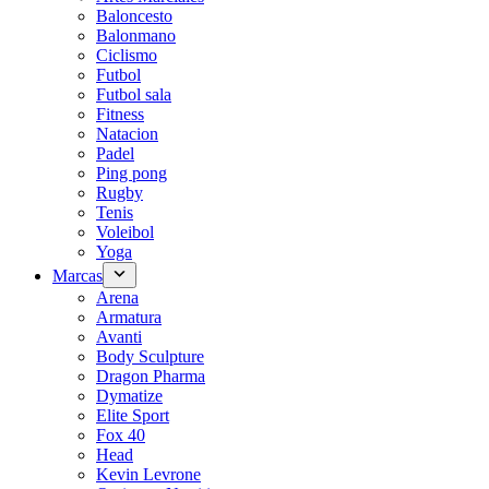
Baloncesto
Balonmano
Ciclismo
Futbol
Futbol sala
Fitness
Natacion
Padel
Ping pong
Rugby
Tenis
Voleibol
Yoga
Marcas
Arena
Armatura
Avanti
Body Sculpture
Dragon Pharma
Dymatize
Elite Sport
Fox 40
Head
Kevin Levrone