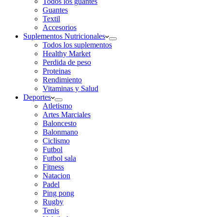
Todos los guantes
Guantes
Textil
Accesorios
Suplementos Nutricionales
Todos los suplementos
Healthy Market
Perdida de peso
Proteinas
Rendimiento
Vitaminas y Salud
Deportes
Atletismo
Artes Marciales
Baloncesto
Balonmano
Ciclismo
Futbol
Futbol sala
Fitness
Natacion
Padel
Ping pong
Rugby
Tenis