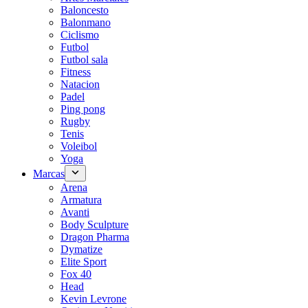
Baloncesto
Balonmano
Ciclismo
Futbol
Futbol sala
Fitness
Natacion
Padel
Ping pong
Rugby
Tenis
Voleibol
Yoga
Marcas
Arena
Armatura
Avanti
Body Sculpture
Dragon Pharma
Dymatize
Elite Sport
Fox 40
Head
Kevin Levrone