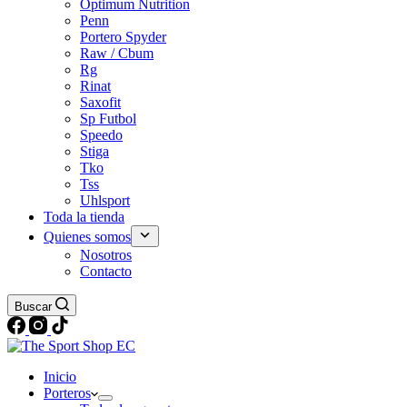
Optimum Nutrition
Penn
Portero Spyder
Raw / Cbum
Rg
Rinat
Saxofit
Sp Futbol
Speedo
Stiga
Tko
Tss
Uhlsport
Toda la tienda
Quienes somos
Nosotros
Contacto
Buscar
Inicio
Porteros