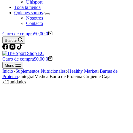
Uhlsport
Toda la tienda
Quienes somos
Nosotros
Contacto
Carro de compra
$
0,00
0
Buscar
Carro de compra
$
0,00
0
Menú
Inicio
Suplementos Nutricionales
Healthy Market
Barras de
Proteina
IntegralMedica Barra de Proteina Crujiente Caja
x12unidades