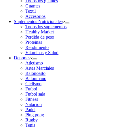
Todos los guantes
Guantes
Textil
Accesorios
Suplementos Nutricionales
Todos los suplementos
Healthy Market
Perdida de peso
Proteinas
Rendimiento
Vitaminas y Salud
Deportes
Atletismo
Artes Marciales
Baloncesto
Balonmano
Ciclismo
Futbol
Futbol sala
Fitness
Natacion
Padel
Ping pong
Rugby
Tenis