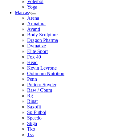
Voleibol
Yoga
Marcas
Arena
Armatura
Avanti
Body Sculpture
Dragon Pharma
Dymatize
Elite Sport
Fox 40
Head
Kevin Levrone
Optimum Nutrition
Penn
Portero Spyder
Raw / Cbum
Rg
Rinat
Saxofit
Sp Futbol
Speedo
Stiga
Tko
Tss