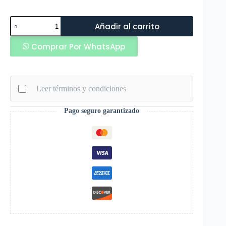
Ionik
Añadir al carrito
Mangas
de
Comprar Por WhatsApp
Brazo
Termicas
Protectoras
Uv
Blanco
Leer términos y condiciones
(Cod:
Dto)
cantidad
Pago seguro garantizado