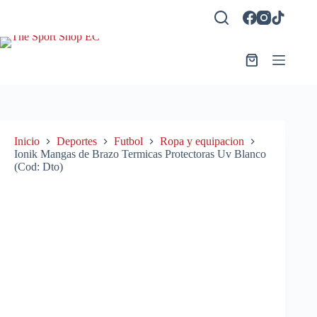
Saltar
al
contenido
Carro
de
compra
Inicio
Deportes
Futbol
Ropa y equipacion
Ionik Mangas de Brazo Termicas Protectoras Uv Blanco
(Cod: Dto)