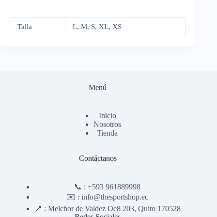
Talla
L, M, S, XL, XS
Menú
Inicio
Nosotros
Tienda
Contáctanos
📞 :
+593 961889998
✉️ :
info@thesportshop.ec
📍 :
Melchor de Valdez Oe8 203, Quito 170528
Redes Sociales