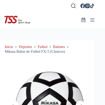
Saltar
al
contenido
Carro
de
compra
Inicio
Deportes
Futbol
Balones
Mikasa Balon de Futbol FX-5 (Clasicos)