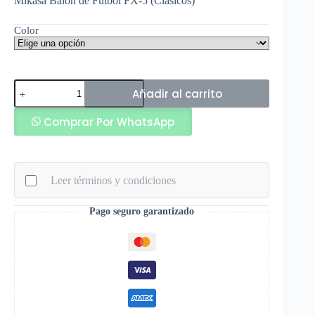
Mikasa Balon de Futbol FX-5 (Clasicos)
Color
Mikasa
Añadir al carrito
Balon
de
Comprar Por WhatsApp
Futbol
FX-
5
(Clasicos)
cantidad
Leer términos y condiciones
Pago seguro garantizado