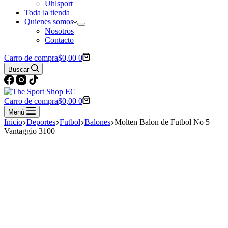
Uhlsport
Toda la tienda
Quienes somos
Nosotros
Contacto
Carro de compra
$
0,00
0
Buscar
Carro de compra
$
0,00
0
Menú
Inicio
Deportes
Futbol
Balones
Molten Balon de Futbol No 5
Vantaggio 3100