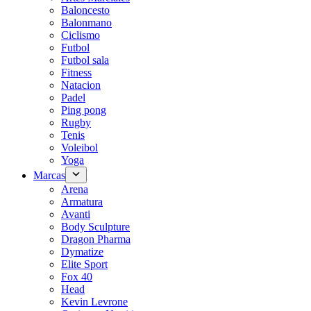
Baloncesto
Balonmano
Ciclismo
Futbol
Futbol sala
Fitness
Natacion
Padel
Ping pong
Rugby
Tenis
Voleibol
Yoga
Marcas
Arena
Armatura
Avanti
Body Sculpture
Dragon Pharma
Dymatize
Elite Sport
Fox 40
Head
Kevin Levrone