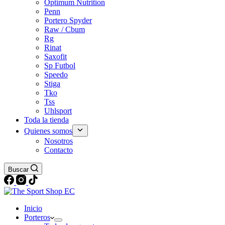
Optimum Nutrition
Penn
Portero Spyder
Raw / Cbum
Rg
Rinat
Saxofit
Sp Futbol
Speedo
Stiga
Tko
Tss
Uhlsport
Toda la tienda
Quienes somos
Nosotros
Contacto
Buscar
Inicio
Porteros