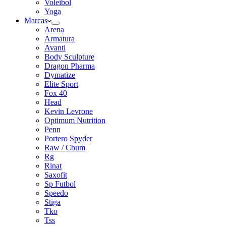
Voleibol
Yoga
Marcas
Arena
Armatura
Avanti
Body Sculpture
Dragon Pharma
Dymatize
Elite Sport
Fox 40
Head
Kevin Levrone
Optimum Nutrition
Penn
Portero Spyder
Raw / Cbum
Rg
Rinat
Saxofit
Sp Futbol
Speedo
Stiga
Tko
Tss