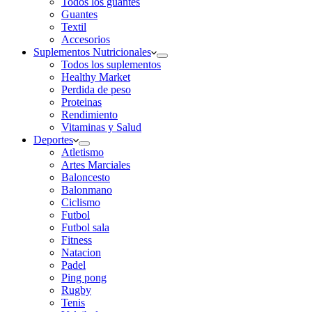
Todos los guantes
Guantes
Textil
Accesorios
Suplementos Nutricionales
Todos los suplementos
Healthy Market
Perdida de peso
Proteinas
Rendimiento
Vitaminas y Salud
Deportes
Atletismo
Artes Marciales
Baloncesto
Balonmano
Ciclismo
Futbol
Futbol sala
Fitness
Natacion
Padel
Ping pong
Rugby
Tenis