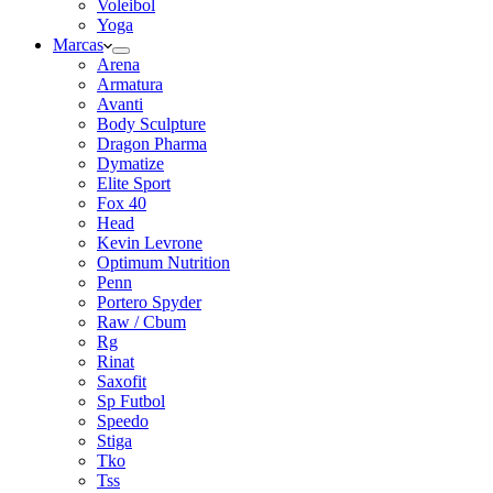
Voleibol
Yoga
Marcas
Arena
Armatura
Avanti
Body Sculpture
Dragon Pharma
Dymatize
Elite Sport
Fox 40
Head
Kevin Levrone
Optimum Nutrition
Penn
Portero Spyder
Raw / Cbum
Rg
Rinat
Saxofit
Sp Futbol
Speedo
Stiga
Tko
Tss