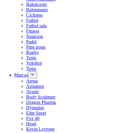
Baloncesto
Balonmano
Ciclismo
Futbol
Futbol sala
Fitness
Natacion
Padel
Ping pong
Rugby
Tenis
Voleibol
Yoga
Marcas
Arena
Armatura
Avanti
Body Sculpture
Dragon Pharma
Dymatize
Elite Sport
Fox 40
Head
Kevin Levrone