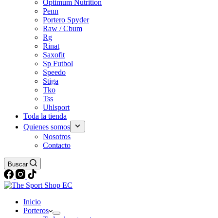
Optimum Nutrition
Penn
Portero Spyder
Raw / Cbum
Rg
Rinat
Saxofit
Sp Futbol
Speedo
Stiga
Tko
Tss
Uhlsport
Toda la tienda
Quienes somos
Nosotros
Contacto
Buscar
Inicio
Porteros