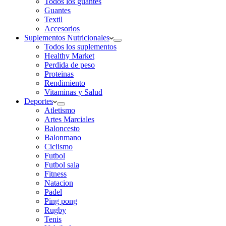
Todos los guantes
Guantes
Textil
Accesorios
Suplementos Nutricionales
Todos los suplementos
Healthy Market
Perdida de peso
Proteinas
Rendimiento
Vitaminas y Salud
Deportes
Atletismo
Artes Marciales
Baloncesto
Balonmano
Ciclismo
Futbol
Futbol sala
Fitness
Natacion
Padel
Ping pong
Rugby
Tenis