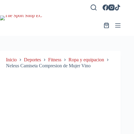
Saltar
al
contenido
Carro
de
compra
Inicio
Deportes
Fitness
Ropa y equipacion
Neleus Camiseta Compresion de Mujer Vino