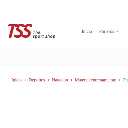
Saltar
al
contenido
Inicio
Porteros
Inicio
Deportes
Natacion
Material entrenamiento
Pa