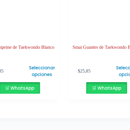
peine de Taekwondo Blanco
Smai Guantes de Taekwondo B
Este
Seleccionar
Selec
85
$
25,85
producto
opciones
opci
tiene
múltiples
🛒 WhatsApp
🛒 WhatsApp
variantes.
Las
opciones
se
pueden
elegir
en
la
página