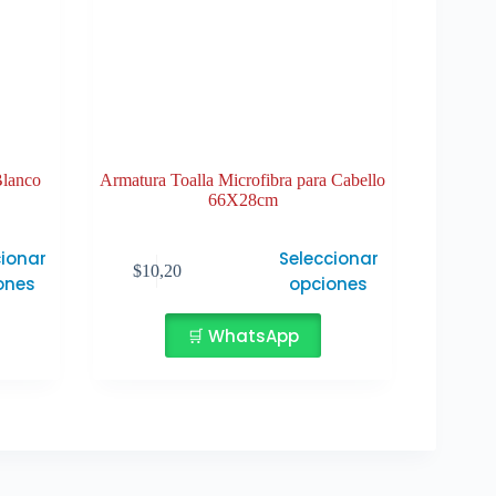
lanco
Armatura Toalla Microfibra para Cabello
66X28cm
Este
cionar
Seleccionar
$
10,20
producto
ones
opciones
tiene
múltiples
🛒 WhatsApp
variantes.
Las
opciones
se
pueden
elegir
en
la
página