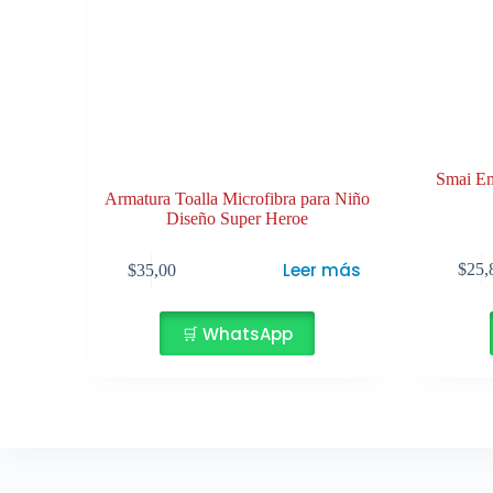
Smai Em
Armatura Toalla Microfibra para Niño
Diseño Super Heroe
Este
Leer más
$
25,
$
35,00
producto
tiene
múltiples
🛒 WhatsApp
variantes.
Las
opciones
se
pueden
elegir
en
la
página