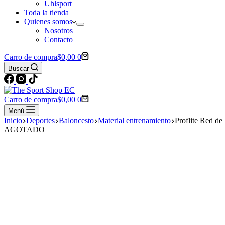
Uhlsport
Toda la tienda
Quienes somos
Nosotros
Contacto
Carro de compra
$
0,00
0
Buscar
Carro de compra
$
0,00
0
Menú
Inicio
Deportes
Baloncesto
Material entrenamiento
Proflite Red de
AGOTADO