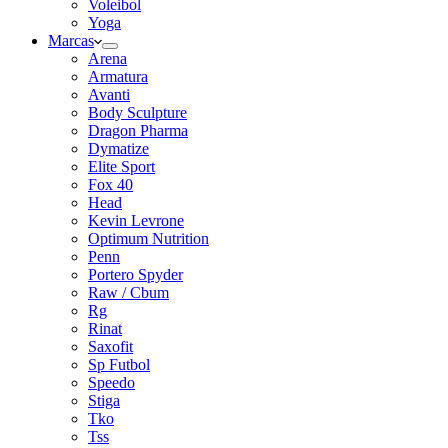
Voleibol
Yoga
Marcas
Arena
Armatura
Avanti
Body Sculpture
Dragon Pharma
Dymatize
Elite Sport
Fox 40
Head
Kevin Levrone
Optimum Nutrition
Penn
Portero Spyder
Raw / Cbum
Rg
Rinat
Saxofit
Sp Futbol
Speedo
Stiga
Tko
Tss