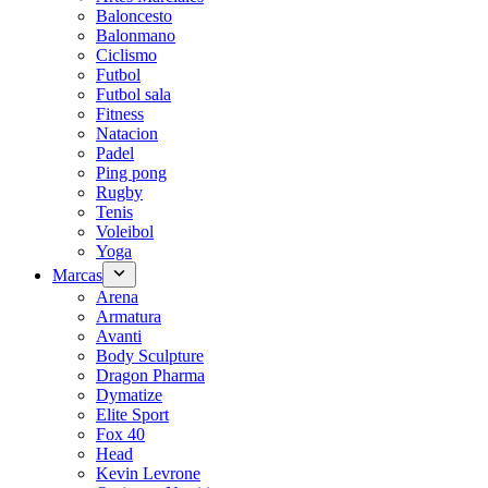
Baloncesto
Balonmano
Ciclismo
Futbol
Futbol sala
Fitness
Natacion
Padel
Ping pong
Rugby
Tenis
Voleibol
Yoga
Marcas
Arena
Armatura
Avanti
Body Sculpture
Dragon Pharma
Dymatize
Elite Sport
Fox 40
Head
Kevin Levrone