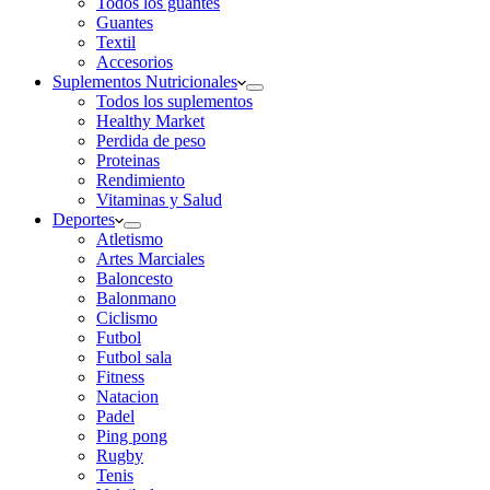
Todos los guantes
Guantes
Textil
Accesorios
Suplementos Nutricionales
Todos los suplementos
Healthy Market
Perdida de peso
Proteinas
Rendimiento
Vitaminas y Salud
Deportes
Atletismo
Artes Marciales
Baloncesto
Balonmano
Ciclismo
Futbol
Futbol sala
Fitness
Natacion
Padel
Ping pong
Rugby
Tenis