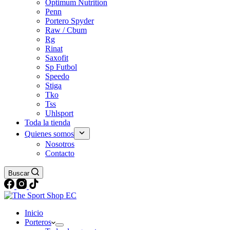
Optimum Nutrition
Penn
Portero Spyder
Raw / Cbum
Rg
Rinat
Saxofit
Sp Futbol
Speedo
Stiga
Tko
Tss
Uhlsport
Toda la tienda
Quienes somos
Nosotros
Contacto
Buscar
Inicio
Porteros