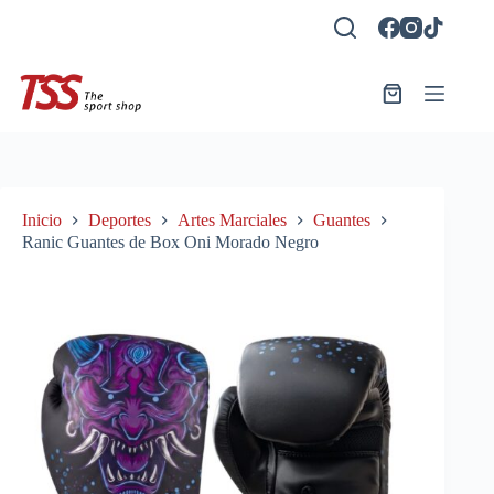
Saltar
al
contenido
Carro
de
compra
Inicio
Deportes
Artes Marciales
Guantes
Ranic Guantes de Box Oni Morado Negro