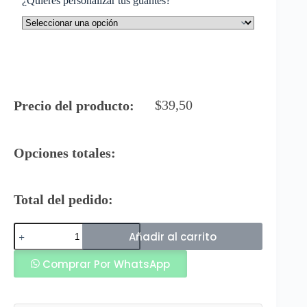
¿Quieres personalizar tus guantes?
$
39,50
Precio del producto:
Opciones totales:
Total del pedido:
Ranic
Añadir al carrito
Guantes
de
Comprar Por WhatsApp
Box
Oni
Morado
Negro