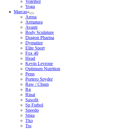
Voleibol
Yoga
Marcas
Arena
Armatura
Avanti
Body Sculpture
Dragon Pharma
Dymatize
Elite Sport
Fox 40
Head
Kevin Levrone
Optimum Nutrition
Penn
Portero Spyder
Raw / Cbum
Rg
Rinat
Saxofit
Sp Futbol
Speedo
Stiga
Tko
Tss