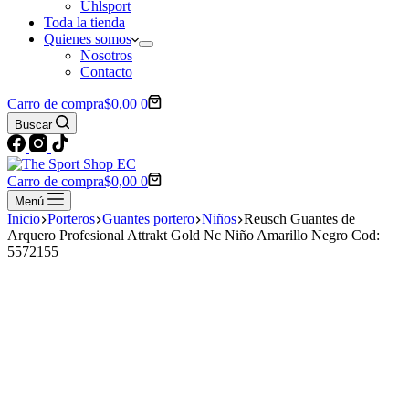
Uhlsport
Toda la tienda
Quienes somos
Nosotros
Contacto
Carro de compra
$
0,00
0
Buscar
Carro de compra
$
0,00
0
Menú
Inicio
Porteros
Guantes portero
Niños
Reusch Guantes de
Arquero Profesional Attrakt Gold Nc Niño Amarillo Negro Cod:
5572155