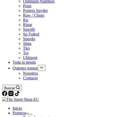
Optimum Nutrition
Penn
Portero Spyder
Raw / Cbum
Rg
Rinat
Saxofit
Sp Futbol
Speedo
Stiga
Tko
Tss
Uhlsport
Toda la tienda
Quienes somos
Nosotros
Contacto
Buscar
Inicio
Porteros