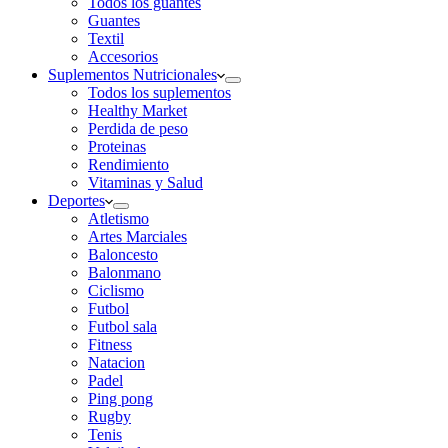
Todos los guantes
Guantes
Textil
Accesorios
Suplementos Nutricionales
Todos los suplementos
Healthy Market
Perdida de peso
Proteinas
Rendimiento
Vitaminas y Salud
Deportes
Atletismo
Artes Marciales
Baloncesto
Balonmano
Ciclismo
Futbol
Futbol sala
Fitness
Natacion
Padel
Ping pong
Rugby
Tenis