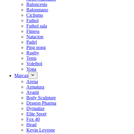
Baloncesto
Balonmano
Ciclismo
Futbol
Futbol sala
Fitness
Natacion
Padel
Ping pong
Rugby
Tenis
Voleibol
Yoga
Marcas
Arena
Armatura
Avanti
Body Sculpture
Dragon Pharma
Dymatize
Elite Sport
Fox 40
Head
Kevin Levrone