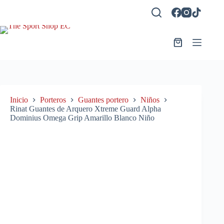
Saltar
al
contenido
Carro
de
compra
Inicio
Porteros
Guantes portero
Niños
Rinat Guantes de Arquero Xtreme Guard Alpha
Dominius Omega Grip Amarillo Blanco Niño