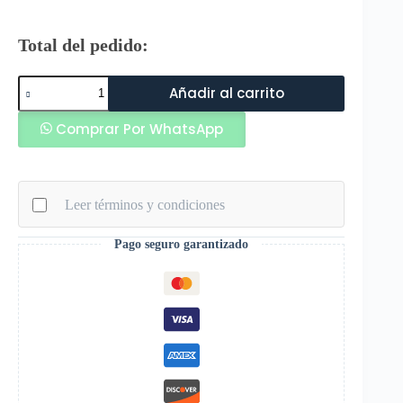
Total del pedido:
Rinat
Añadir al carrito
Guantes
de
Comprar Por WhatsApp
Arquero
Xtreme
Guard
Alpha
Dominius
Leer términos y condiciones
Omega
Grip
Amarillo
Pago seguro garantizado
Blanco
Niño
cantidad