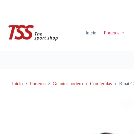
Saltar
al
contenido
Inicio
Porteros
Inicio
Porteros
Guantes portero
Con ferulas
Rinat G