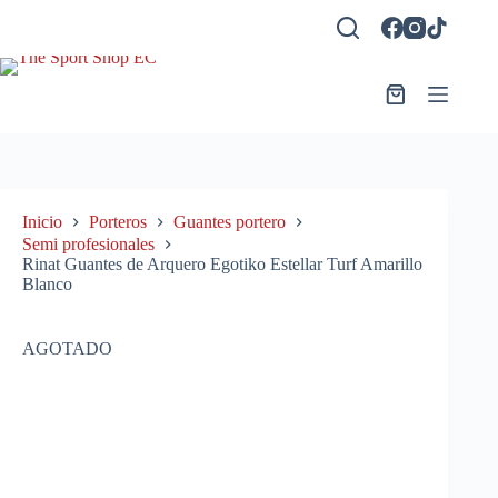
Saltar
al
contenido
Carro
de
compra
Inicio
Porteros
Guantes portero
Semi profesionales
Rinat Guantes de Arquero Egotiko Estellar Turf Amarillo
Blanco
AGOTADO