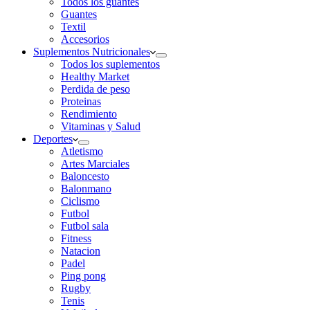
Todos los guantes
Guantes
Textil
Accesorios
Suplementos Nutricionales
Todos los suplementos
Healthy Market
Perdida de peso
Proteinas
Rendimiento
Vitaminas y Salud
Deportes
Atletismo
Artes Marciales
Baloncesto
Balonmano
Ciclismo
Futbol
Futbol sala
Fitness
Natacion
Padel
Ping pong
Rugby
Tenis