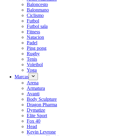
Baloncesto
Balonmano
Ciclismo
Futbol
Futbol sala
Fitness
Natacion
Padel
Ping pong
Rugby
Tenis
Voleibol
Yoga
Marcas
Arena
Armatura
Avanti
Body Sculpture
Dragon Pharma
Dymatize
Elite Sport
Fox 40
Head
Kevin Levrone