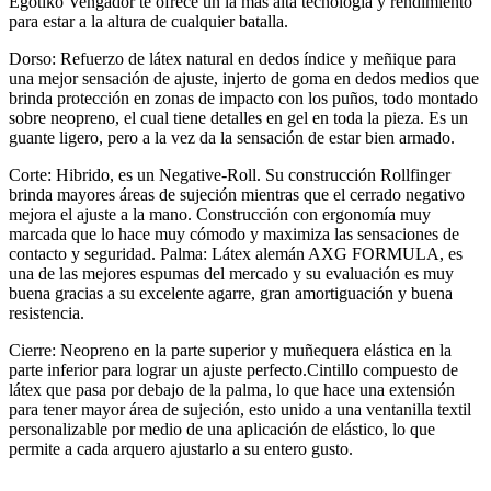
Egotiko Vengador te ofrece un la más alta tecnología y rendimiento
para estar a la altura de cualquier batalla.
Dorso: Refuerzo de látex natural en dedos índice y meñique para
una mejor sensación de ajuste, injerto de goma en dedos medios que
brinda protección en zonas de impacto con los puños, todo montado
sobre neopreno, el cual tiene detalles en gel en toda la pieza. Es un
guante ligero, pero a la vez da la sensación de estar bien armado.
Corte: Hibrido, es un Negative-Roll. Su construcción Rollfinger
brinda mayores áreas de sujeción mientras que el cerrado negativo
mejora el ajuste a la mano. Construcción con ergonomía muy
marcada que lo hace muy cómodo y maximiza las sensaciones de
contacto y seguridad. Palma: Látex alemán AXG FORMULA, es
una de las mejores espumas del mercado y su evaluación es muy
buena gracias a su excelente agarre, gran amortiguación y buena
resistencia.
Cierre: Neopreno en la parte superior y muñequera elástica en la
parte inferior para lograr un ajuste perfecto.Cintillo compuesto de
látex que pasa por debajo de la palma, lo que hace una extensión
para tener mayor área de sujeción, esto unido a una ventanilla textil
personalizable por medio de una aplicación de elástico, lo que
permite a cada arquero ajustarlo a su entero gusto.