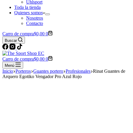
Uhlsport
Toda la tienda
Quienes somos
Nosotros
Contacto
Carro de compra
$
0,00
0
Buscar
Carro de compra
$
0,00
0
Menú
Inicio
Porteros
Guantes portero
Profesionales
Rinat Guantes de
Arquero Egotiko Vengador Pro Azul Rojo