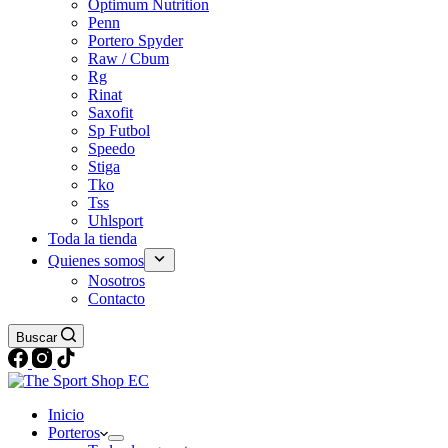
Optimum Nutrition
Penn
Portero Spyder
Raw / Cbum
Rg
Rinat
Saxofit
Sp Futbol
Speedo
Stiga
Tko
Tss
Uhlsport
Toda la tienda
Quienes somos
Nosotros
Contacto
Buscar
Inicio
Porteros