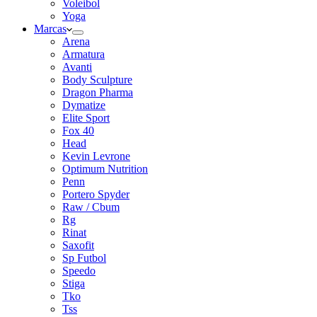
Voleibol
Yoga
Marcas
Arena
Armatura
Avanti
Body Sculpture
Dragon Pharma
Dymatize
Elite Sport
Fox 40
Head
Kevin Levrone
Optimum Nutrition
Penn
Portero Spyder
Raw / Cbum
Rg
Rinat
Saxofit
Sp Futbol
Speedo
Stiga
Tko
Tss