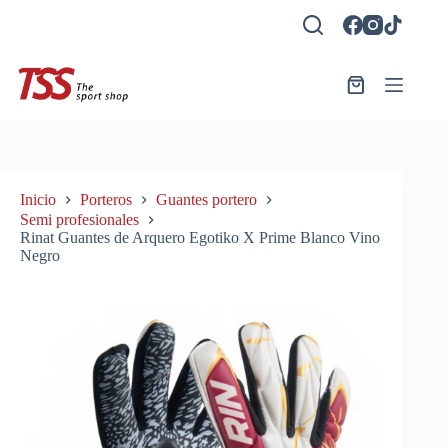
Saltar
al
contenido
Carro
de
compra
Inicio
Porteros
Guantes portero
Semi profesionales
Rinat Guantes de Arquero Egotiko X Prime Blanco Vino
Negro