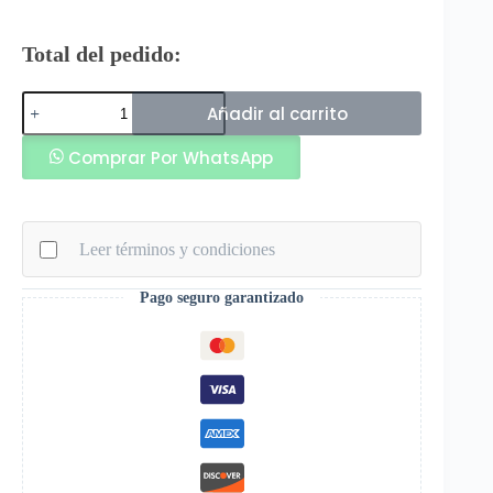
Total del pedido:
Rinat
Añadir al carrito
Guantes
de
Comprar Por WhatsApp
Arquero
Egotiko
X
Prime
Blanco
Leer términos y condiciones
Vino
Negro
cantidad
Pago seguro garantizado