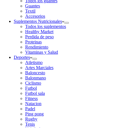
Todos los guantes
Guantes
Textil
Accesorios
Suplementos Nutricionales
Todos los suplementos
Healthy Market
Perdida de peso
Proteinas
Rendimiento
Vitaminas y Salud
Deportes
Atletismo
Artes Marciales
Baloncesto
Balonmano
Ciclismo
Futbol
Futbol sala
Fitness
Natacion
Padel
Ping pong
Rugby
Tenis