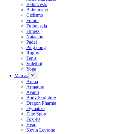
Baloncesto
Balonmano
Ciclismo
Futbol
Futbol sala
Fitness
Natacion
Padel
Ping pong
Rugby
Tenis
Voleibol
Yoga
Marcas
Arena
Armatura
Avanti
Body Sculpture
Dragon Pharma
Dymatize
Elite Sport
Fox 40
Head
Kevin Levrone