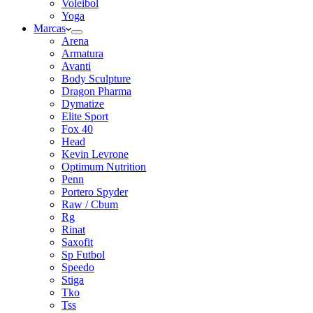
Voleibol
Yoga
Marcas
Arena
Armatura
Avanti
Body Sculpture
Dragon Pharma
Dymatize
Elite Sport
Fox 40
Head
Kevin Levrone
Optimum Nutrition
Penn
Portero Spyder
Raw / Cbum
Rg
Rinat
Saxofit
Sp Futbol
Speedo
Stiga
Tko
Tss