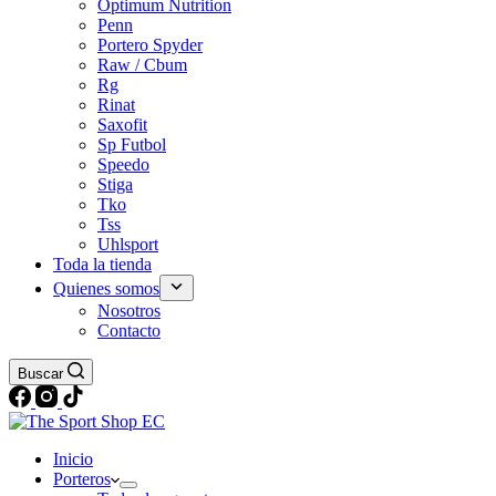
Optimum Nutrition
Penn
Portero Spyder
Raw / Cbum
Rg
Rinat
Saxofit
Sp Futbol
Speedo
Stiga
Tko
Tss
Uhlsport
Toda la tienda
Quienes somos
Nosotros
Contacto
Buscar
Inicio
Porteros