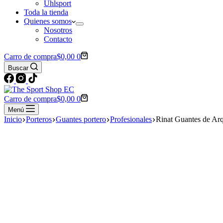
Uhlsport
Toda la tienda
Quienes somos
Nosotros
Contacto
Carro de compra
$
0,00
0
Buscar
Carro de compra
$
0,00
0
Menú
Inicio
Porteros
Guantes portero
Profesionales
Rinat Guantes de Ar