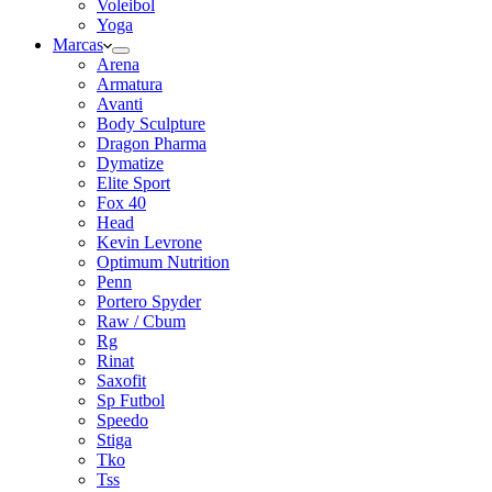
Voleibol
Yoga
Marcas
Arena
Armatura
Avanti
Body Sculpture
Dragon Pharma
Dymatize
Elite Sport
Fox 40
Head
Kevin Levrone
Optimum Nutrition
Penn
Portero Spyder
Raw / Cbum
Rg
Rinat
Saxofit
Sp Futbol
Speedo
Stiga
Tko
Tss