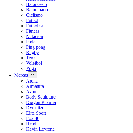
Baloncesto
Balonmano
Ciclismo
Futbol
Futbol sala
Fitness
Natacion
Padel
Ping pong
Rugby
Tenis
Voleibol
Yoga
Marcas
Arena
Armatura
Avanti
Body Sculpture
Dragon Pharma
Dymatize
Elite Sport
Fox 40
Head
Kevin Levrone