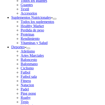
Todos los guantes
Guantes
Textil
Accesorios
Suplementos Nutricionales
Todos los suplementos
Healthy Market
Perdida de peso
Proteinas
Rendimiento
Vitaminas y Salud
Deportes
Atletismo
Artes Marciales
Baloncesto
Balonmano
Ciclismo
Futbol
Futbol sala
Fitness
Natacion
Padel
Ping pong
Rugby
Tenis