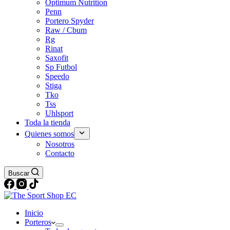
Optimum Nutrition
Penn
Portero Spyder
Raw / Cbum
Rg
Rinat
Saxofit
Sp Futbol
Speedo
Stiga
Tko
Tss
Uhlsport
Toda la tienda
Quienes somos
Nosotros
Contacto
Buscar
Inicio
Porteros