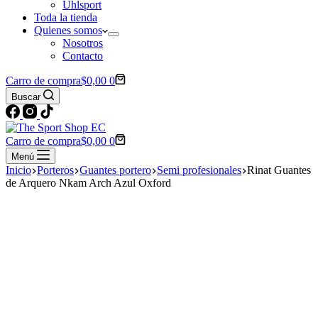
Uhlsport
Toda la tienda
Quienes somos
Nosotros
Contacto
Carro de compra
$
0,00
0
Buscar
Carro de compra
$
0,00
0
Menú
Inicio
Porteros
Guantes portero
Semi profesionales
Rinat Guantes
de Arquero Nkam Arch Azul Oxford