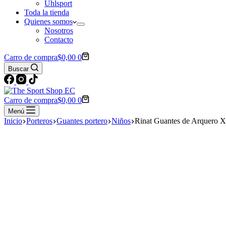
Uhlsport
Toda la tienda
Quienes somos
Nosotros
Contacto
Carro de compra
$
0,00
0
Buscar
Carro de compra
$
0,00
0
Menú
Inicio
Porteros
Guantes portero
Niños
Rinat Guantes de Arquero 