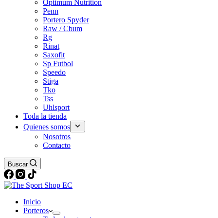
Optimum Nutrition
Penn
Portero Spyder
Raw / Cbum
Rg
Rinat
Saxofit
Sp Futbol
Speedo
Stiga
Tko
Tss
Uhlsport
Toda la tienda
Quienes somos
Nosotros
Contacto
Buscar
Inicio
Porteros