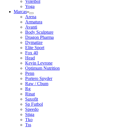
Voleibol
Yoga
Marcas
Arena
Armatura
Avanti
Body Sculpture
Dragon Pharma
Dymatize
Elite Sport
Fox 40
Head
Kevin Levrone
Optimum Nutrition
Penn
Portero Spyder
Raw / Cbum
Rg
Rinat
Saxofit
Sp Futbol
Speedo
Stiga
Tko
Tss