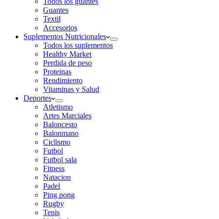
Todos los guantes
Guantes
Textil
Accesorios
Suplementos Nutricionales
Todos los suplementos
Healthy Market
Perdida de peso
Proteinas
Rendimiento
Vitaminas y Salud
Deportes
Atletismo
Artes Marciales
Baloncesto
Balonmano
Ciclismo
Futbol
Futbol sala
Fitness
Natacion
Padel
Ping pong
Rugby
Tenis