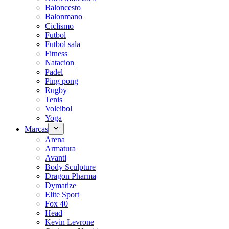
Baloncesto
Balonmano
Ciclismo
Futbol
Futbol sala
Fitness
Natacion
Padel
Ping pong
Rugby
Tenis
Voleibol
Yoga
Marcas
Arena
Armatura
Avanti
Body Sculpture
Dragon Pharma
Dymatize
Elite Sport
Fox 40
Head
Kevin Levrone