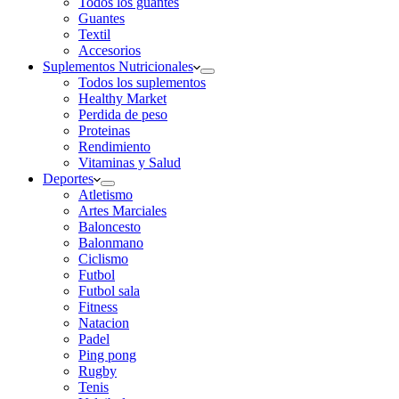
Todos los guantes
Guantes
Textil
Accesorios
Suplementos Nutricionales
Todos los suplementos
Healthy Market
Perdida de peso
Proteinas
Rendimiento
Vitaminas y Salud
Deportes
Atletismo
Artes Marciales
Baloncesto
Balonmano
Ciclismo
Futbol
Futbol sala
Fitness
Natacion
Padel
Ping pong
Rugby
Tenis