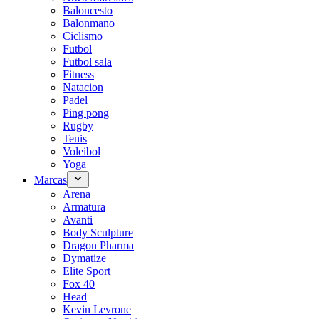
Baloncesto
Balonmano
Ciclismo
Futbol
Futbol sala
Fitness
Natacion
Padel
Ping pong
Rugby
Tenis
Voleibol
Yoga
Marcas
Arena
Armatura
Avanti
Body Sculpture
Dragon Pharma
Dymatize
Elite Sport
Fox 40
Head
Kevin Levrone