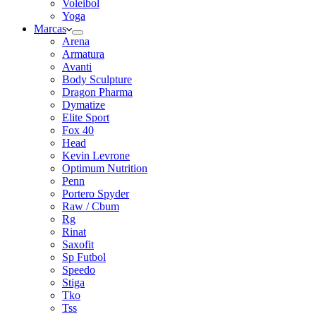
Voleibol
Yoga
Marcas
Arena
Armatura
Avanti
Body Sculpture
Dragon Pharma
Dymatize
Elite Sport
Fox 40
Head
Kevin Levrone
Optimum Nutrition
Penn
Portero Spyder
Raw / Cbum
Rg
Rinat
Saxofit
Sp Futbol
Speedo
Stiga
Tko
Tss