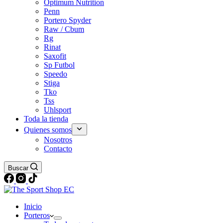
Optimum Nutrition
Penn
Portero Spyder
Raw / Cbum
Rg
Rinat
Saxofit
Sp Futbol
Speedo
Stiga
Tko
Tss
Uhlsport
Toda la tienda
Quienes somos
Nosotros
Contacto
Buscar
Inicio
Porteros