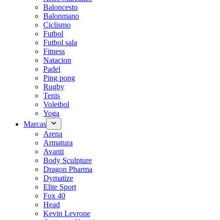
Baloncesto
Balonmano
Ciclismo
Futbol
Futbol sala
Fitness
Natacion
Padel
Ping pong
Rugby
Tenis
Voleibol
Yoga
Marcas
Arena
Armatura
Avanti
Body Sculpture
Dragon Pharma
Dymatize
Elite Sport
Fox 40
Head
Kevin Levrone