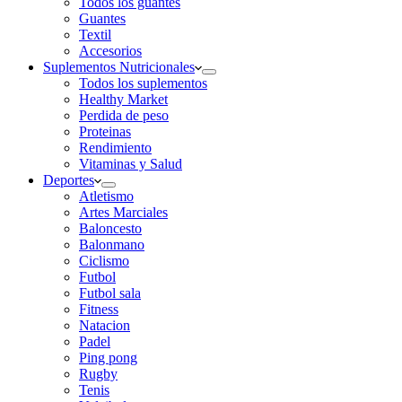
Todos los guantes
Guantes
Textil
Accesorios
Suplementos Nutricionales
Todos los suplementos
Healthy Market
Perdida de peso
Proteinas
Rendimiento
Vitaminas y Salud
Deportes
Atletismo
Artes Marciales
Baloncesto
Balonmano
Ciclismo
Futbol
Futbol sala
Fitness
Natacion
Padel
Ping pong
Rugby
Tenis