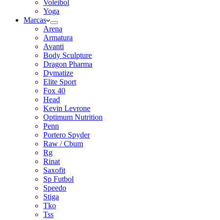
Voleibol
Yoga
Marcas
Arena
Armatura
Avanti
Body Sculpture
Dragon Pharma
Dymatize
Elite Sport
Fox 40
Head
Kevin Levrone
Optimum Nutrition
Penn
Portero Spyder
Raw / Cbum
Rg
Rinat
Saxofit
Sp Futbol
Speedo
Stiga
Tko
Tss