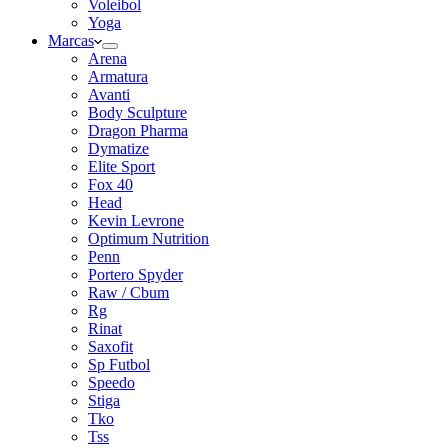
Voleibol
Yoga
Marcas
Arena
Armatura
Avanti
Body Sculpture
Dragon Pharma
Dymatize
Elite Sport
Fox 40
Head
Kevin Levrone
Optimum Nutrition
Penn
Portero Spyder
Raw / Cbum
Rg
Rinat
Saxofit
Sp Futbol
Speedo
Stiga
Tko
Tss