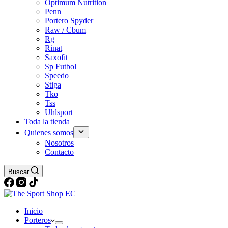
Optimum Nutrition
Penn
Portero Spyder
Raw / Cbum
Rg
Rinat
Saxofit
Sp Futbol
Speedo
Stiga
Tko
Tss
Uhlsport
Toda la tienda
Quienes somos
Nosotros
Contacto
Buscar
Inicio
Porteros