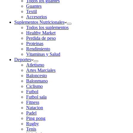
Todos los guantes
Guantes
Textil
Accesorios
Suplementos Nutricionales
Todos los suplementos
Healthy Market
Perdida de peso
Proteinas
Rendimiento
Vitaminas y Salud
Deportes
Atletismo
Artes Marciales
Baloncesto
Balonmano
Ciclismo
Futbol
Futbol sala
Fitness
Natacion
Padel
Ping pong
Rugby
Tenis