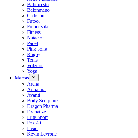
Baloncesto
Balonmano
Ciclismo
Futbol
Futbol sala
Fitness
Natacion
Padel
Ping pong
Rugby
Tenis
Voleibol
Yoga
Marcas
Arena
Armatura
Avanti
Body Sculpture
Dragon Pharma
Dymatize
Elite Sport
Fox 40
Head
Kevin Levrone