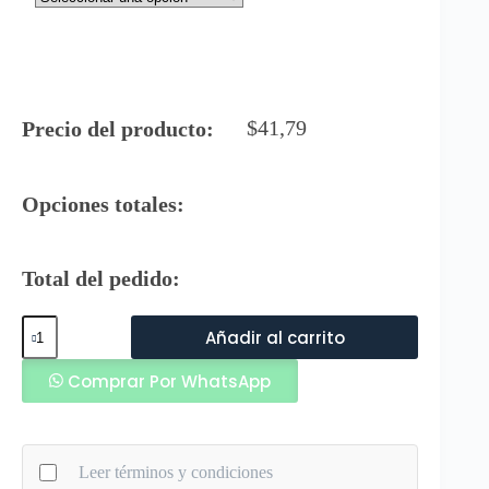
$
41,79
Precio del producto:
Opciones totales:
Total del pedido:
Tko
Añadir al carrito
Guantes
para
Comprar Por WhatsApp
Karate
sin
Pulgar
cantidad
Leer términos y condiciones