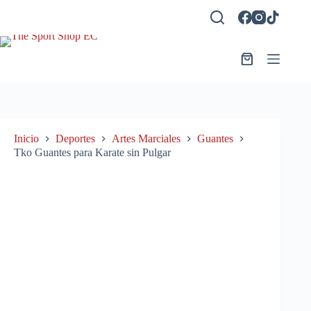
Saltar
al
contenido
Carro
de
compra
Inicio
Deportes
Artes Marciales
Guantes
Tko Guantes para Karate sin Pulgar