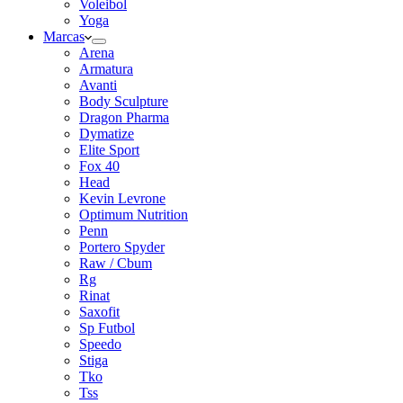
Voleibol
Yoga
Marcas
Arena
Armatura
Avanti
Body Sculpture
Dragon Pharma
Dymatize
Elite Sport
Fox 40
Head
Kevin Levrone
Optimum Nutrition
Penn
Portero Spyder
Raw / Cbum
Rg
Rinat
Saxofit
Sp Futbol
Speedo
Stiga
Tko
Tss