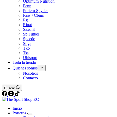
Optimum Nutrition
Penn
Portero Spyder
Raw / Cbum
Rg
Rinat
Saxofit
Sp Futbol
Speedo
Stiga
Tko
Tss
Uhlsport
Toda la tienda
Quienes somos
Nosotros
Contacto
Buscar
Inicio
Porteros