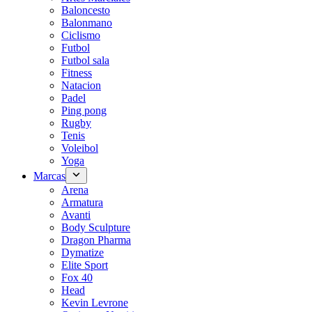
Baloncesto
Balonmano
Ciclismo
Futbol
Futbol sala
Fitness
Natacion
Padel
Ping pong
Rugby
Tenis
Voleibol
Yoga
Marcas
Arena
Armatura
Avanti
Body Sculpture
Dragon Pharma
Dymatize
Elite Sport
Fox 40
Head
Kevin Levrone