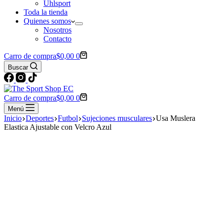
Uhlsport
Toda la tienda
Quienes somos
Nosotros
Contacto
Carro de compra
$
0,00
0
Buscar
Carro de compra
$
0,00
0
Menú
Inicio
Deportes
Futbol
Sujeciones musculares
Usa Muslera
Elastica Ajustable con Velcro Azul