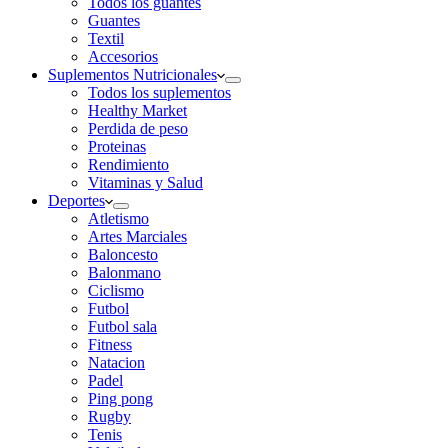
Todos los guantes
Guantes
Textil
Accesorios
Suplementos Nutricionales
Todos los suplementos
Healthy Market
Perdida de peso
Proteinas
Rendimiento
Vitaminas y Salud
Deportes
Atletismo
Artes Marciales
Baloncesto
Balonmano
Ciclismo
Futbol
Futbol sala
Fitness
Natacion
Padel
Ping pong
Rugby
Tenis