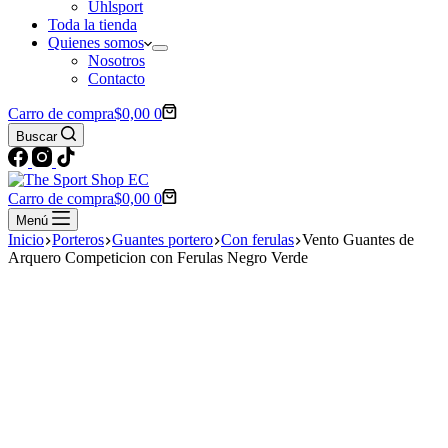
Uhlsport
Toda la tienda
Quienes somos
Nosotros
Contacto
Carro de compra
$
0,00
0
Buscar
Carro de compra
$
0,00
0
Menú
Inicio
Porteros
Guantes portero
Con ferulas
Vento Guantes de
Arquero Competicion con Ferulas Negro Verde