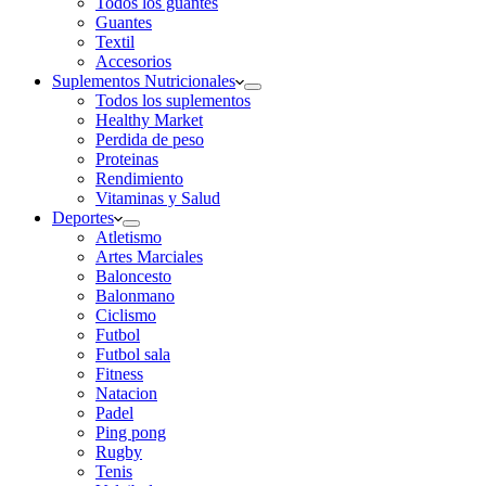
Todos los guantes
Guantes
Textil
Accesorios
Suplementos Nutricionales
Todos los suplementos
Healthy Market
Perdida de peso
Proteinas
Rendimiento
Vitaminas y Salud
Deportes
Atletismo
Artes Marciales
Baloncesto
Balonmano
Ciclismo
Futbol
Futbol sala
Fitness
Natacion
Padel
Ping pong
Rugby
Tenis