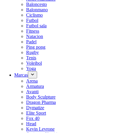
Baloncesto
Balonmano
Ciclismo
Futbol
Futbol sala
Fitness
Natacion
Padel
Ping pong
Rugby
Tenis
Voleibol
Yoga
Marcas
Arena
Armatura
Avanti
Body Sculpture
Dragon Pharma
Dymatize
Elite Sport
Fox 40
Head
Kevin Levrone