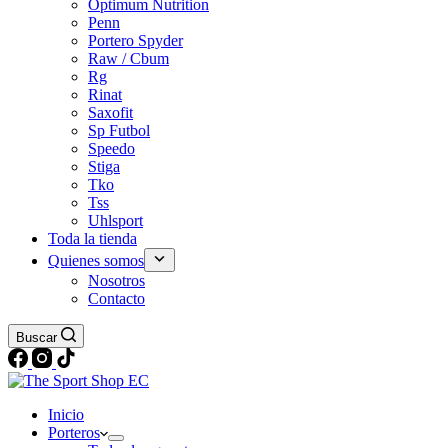
Optimum Nutrition
Penn
Portero Spyder
Raw / Cbum
Rg
Rinat
Saxofit
Sp Futbol
Speedo
Stiga
Tko
Tss
Uhlsport
Toda la tienda
Quienes somos
Nosotros
Contacto
Buscar
Inicio
Porteros