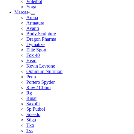
Voleibol
Yoga
Marcas
Arena
Armatura
Avanti
Body Sculpture
Dragon Pharma
Dymatize
Elite Sport
Fox 40
Head
Kevin Levrone
Optimum Nutrition
Penn
Portero Spyder
Raw / Cbum
Rg
Rinat
Saxofit
Sp Futbol
Speedo
Stiga
Tko
Tss