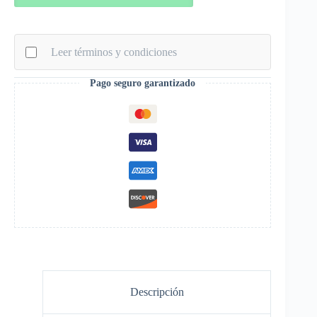
Competition
con
Ferulas
Blanco
Leer términos y condiciones
Amarillo
cantidad
Pago seguro garantizado
Descripción