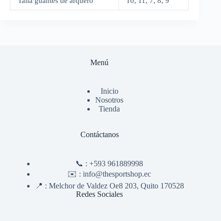
Talla guantes de arquero
10, 11, 7, 8, 9
Menú
Inicio
Nosotros
Tienda
Contáctanos
📞 :
+593 961889998
✉️ :
info@thesportshop.ec
📍 :
Melchor de Valdez Oe8 203, Quito 170528
Redes Sociales