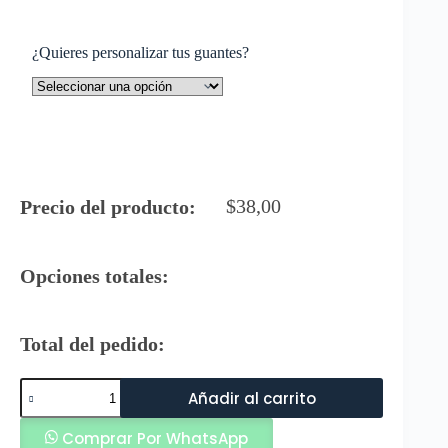
¿Quieres personalizar tus guantes?
$
38,00
Precio del producto:
Opciones totales:
Total del pedido:
Vento
Añadir al carrito
Guantes
de
Comprar Por WhatsApp
Arquero