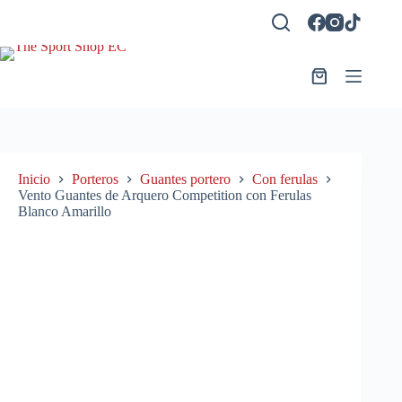
Saltar
al
contenido
Carro
de
compra
Inicio
Porteros
Guantes portero
Con ferulas
Vento Guantes de Arquero Competition con Ferulas
Blanco Amarillo