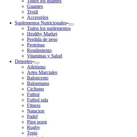
Todos los guantes
Guantes
Textil
Accesorios
Suplementos Nutricionales
Todos los suplementos
Healthy Market
Perdida de peso
Proteinas
Rendimiento
Vitaminas y Salud
Deportes
Atletismo
Artes Marciales
Baloncesto
Balonmano
Ciclismo
Futbol
Futbol sala
Fitness
Natacion
Padel
Ping pong
Rugby
Tenis