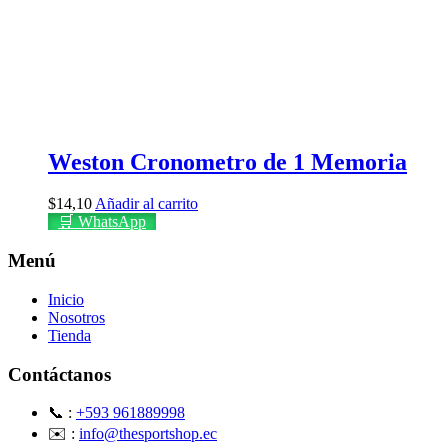
Weston Cronometro de 1 Memoria
$
14,10
Añadir al carrito
🛒 WhatsApp
Menú
Inicio
Nosotros
Tienda
Contáctanos
📞 :
+593 961889998
✉️ :
info@thesportshop.ec