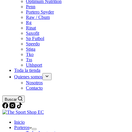
Optimum Nutrition
Penn
Portero Spyder
Raw / Cbum
Rg
Rinat
Saxofit
Sp Futbol
Speedo
Stiga
Tko
Tss
Uhlsport
Toda la tienda
Quienes somos
Nosotros
Contacto
Buscar
Inicio
Porteros