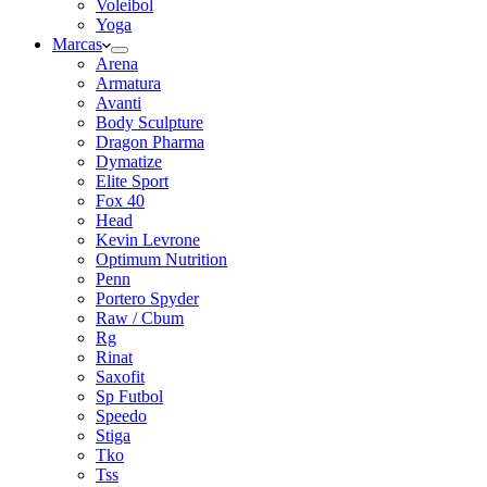
Voleibol
Yoga
Marcas
Arena
Armatura
Avanti
Body Sculpture
Dragon Pharma
Dymatize
Elite Sport
Fox 40
Head
Kevin Levrone
Optimum Nutrition
Penn
Portero Spyder
Raw / Cbum
Rg
Rinat
Saxofit
Sp Futbol
Speedo
Stiga
Tko
Tss