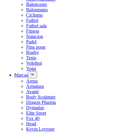
Baloncesto
Balonmano
Ciclismo
Futbol
Futbol sala
Fitness
Natacion
Padel
Ping pong
Rugby
Tenis
Voleibol
Yoga
Marcas
Arena
Armatura
Avanti
Body Sculpture
Dragon Pharma
Dymatize
Elite Sport
Fox 40
Head
Kevin Levrone