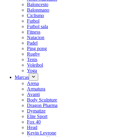
Baloncesto
Balonmano
Ciclismo
Futbol
Futbol sala
Fitness
Natacion
Padel
Ping pong
Rugby
Tenis
Voleibol
Yoga
Marcas
Arena
Armatura
Avanti
Body Sculpture
Dragon Pharma
Dymatize
Elite Sport
Fox 40
Head
Kevin Levrone