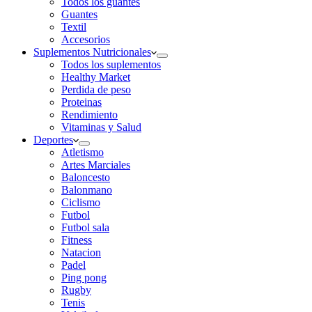
Todos los guantes
Guantes
Textil
Accesorios
Suplementos Nutricionales
Todos los suplementos
Healthy Market
Perdida de peso
Proteinas
Rendimiento
Vitaminas y Salud
Deportes
Atletismo
Artes Marciales
Baloncesto
Balonmano
Ciclismo
Futbol
Futbol sala
Fitness
Natacion
Padel
Ping pong
Rugby
Tenis