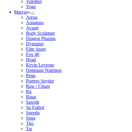
Voleibol
Yoga
Marcas
Arena
Armatura
Avanti
Body Sculpture
Dragon Pharma
Dymatize
Elite Sport
Fox 40
Head
Kevin Levrone
Optimum Nutrition
Penn
Portero Spyder
Raw / Cbum
Rg
Rinat
Saxofit
Sp Futbol
Speedo
Stiga
Tko
Tss