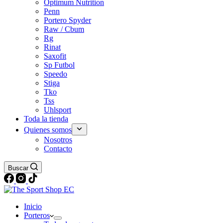
Optimum Nutrition
Penn
Portero Spyder
Raw / Cbum
Rg
Rinat
Saxofit
Sp Futbol
Speedo
Stiga
Tko
Tss
Uhlsport
Toda la tienda
Quienes somos
Nosotros
Contacto
Buscar
Inicio
Porteros